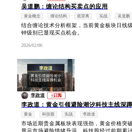
吴道鹏：缠论结构买卖点的应用
黄金概念
缠论结构
底背离
实战
吴道鹏
结合缠论技术分析框架，当前黄金板块日线
钟级别已显现买点机会。
2026/02/06
李政道
+订阅
李政道：黄金引领避险潮汐科技主线深
黄金
科技股
实战
李政道
市场近期贵金属板块表现强劲，黄金价格突
显示市场避险情绪升温。科技股经过前期累