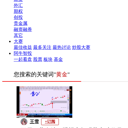
外汇
期权
创投
贵金属
融资融券
其它
大赛
最佳收益
最多关注
最热讨论
炒股大赛
阿牛智投
一起看盘
股票
板块
基金
您搜索的关键词"
黄金
"
王雪
+订阅