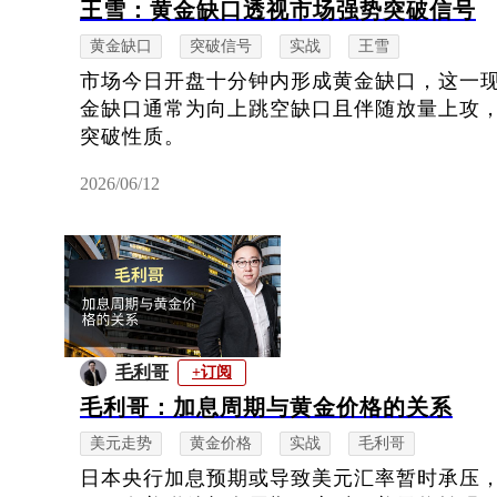
王雪：黄金缺口透视市场强势突破信号
黄金缺口
突破信号
实战
王雪
市场今日开盘十分钟内形成黄金缺口，这一
金缺口通常为向上跳空缺口且伴随放量上攻
突破性质。
2026/06/12
毛利哥
+订阅
毛利哥：加息周期与黄金价格的关系
美元走势
黄金价格
实战
毛利哥
日本央行加息预期或导致美元汇率暂时承压