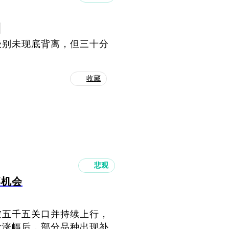
级别未现底背离，但三十分
收藏
悲观
蹲机会
破五千五关口并持续上行，
计涨幅后，部分品种出现补