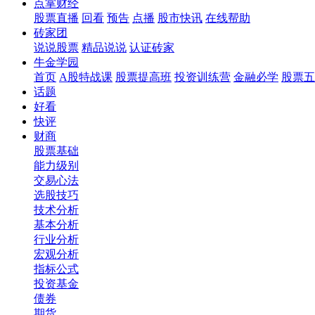
点掌财经
股票直播
回看
预告
点播
股市快讯
在线帮助
砖家团
说说股票
精品说说
认证砖家
牛金学园
首页
A股特战课
股票提高班
投资训练营
金融必学
股票五
话题
好看
快评
财商
股票基础
能力级别
交易心法
选股技巧
技术分析
基本分析
行业分析
宏观分析
指标公式
投资基金
债券
期货