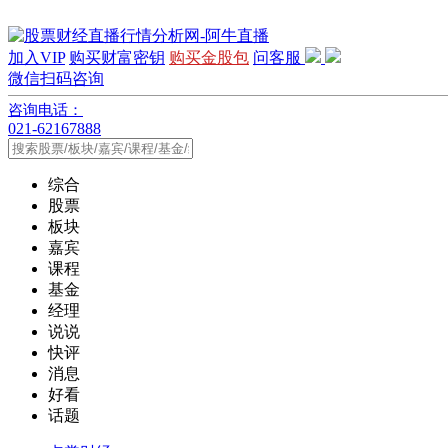
加入VIP
购买财富密钥
购买金股包
问客服
微信扫码咨询
咨询电话：
021-62167888
综合
股票
板块
嘉宾
课程
基金
经理
说说
快评
消息
好看
话题