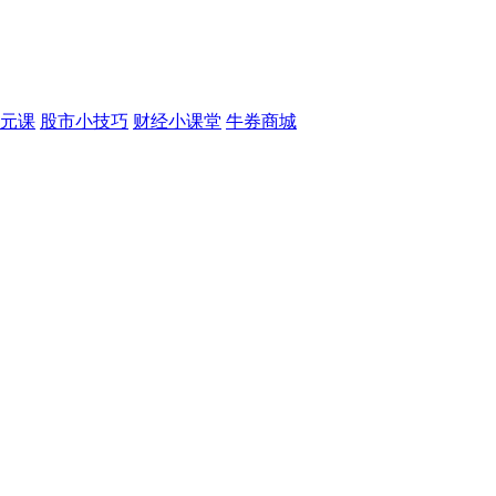
元课
股市小技巧
财经小课堂
牛券商城