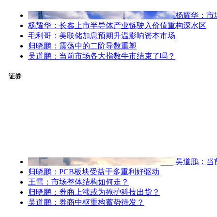
杨耀华：市
杨耀华：长鑫上市半导体产业链驶入价值重构深水区
毛利哥：美联储加息预期升温影响资本市场
归晓鹏：震荡中的二阶导数重塑
吴道鹏：当前市场各大指数牛市结束了吗？
证券
吴道鹏：当
归晓鹏：PCB板块受益于多重利好驱动
王雪：市场整体结构如何走？
归晓鹏：券商上涨或为掩护科技出货？
吴道鹏：券商中枢重构蓄势待发？