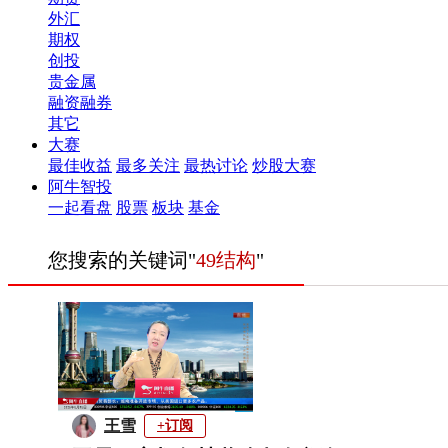
外汇
期权
创投
贵金属
融资融券
其它
大赛
最佳收益
最多关注
最热讨论
炒股大赛
阿牛智投
一起看盘
股票
板块
基金
您搜索的关键词"
49结构
"
王雪
+订阅