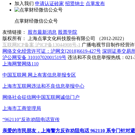
加入我们
申请认证砖家
招贤纳士
点掌发布
点掌财经微信公众号
友情链接：
股市最新消息
股票学院
版权所有：
上海点掌文化科技股份有限公司 （2012-2022）
互联网ICP备案 沪ICP备13044908号-1
广播电视节目制作经营许可
网络文化经营许可证：沪网文[2018]6619-427号
深圳证券交易
沪公网安备 31010702001519号
违法和不良信息举报热线：021-31
上海网警网络110
中国互联网
网上有害信息举报专区
上海市互联网
违法和不良信息举报中心
网络社会征信网
中国互联网诚信门户
上海市工商管理局
“962110”
反诈劝阻电话宣传
亲爱的市民朋友，上海警方反诈劝阻电话 962110 系专门