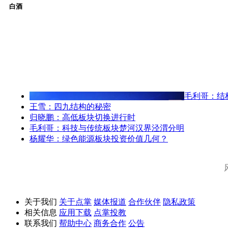
白酒
毛利哥：结
王雪：四九结构的秘密
归晓鹏：高低板块切换进行时
毛利哥：科技与传统板块楚河汉界泾渭分明
杨耀华：绿色能源板块投资价值几何？
关于我们
关于点掌
媒体报道
合作伙伴
隐私政策
相关信息
应用下载
点掌投教
联系我们
帮助中心
商务合作
公告