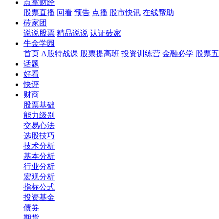
点掌财经
股票直播
回看
预告
点播
股市快讯
在线帮助
砖家团
说说股票
精品说说
认证砖家
牛金学园
首页
A股特战课
股票提高班
投资训练营
金融必学
股票五
话题
好看
快评
财商
股票基础
能力级别
交易心法
选股技巧
技术分析
基本分析
行业分析
宏观分析
指标公式
投资基金
债券
期货