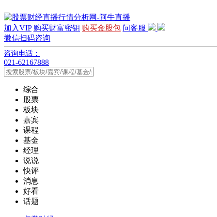
加入VIP
购买财富密钥
购买金股包
问客服
微信扫码咨询
咨询电话：
021-62167888
综合
股票
板块
嘉宾
课程
基金
经理
说说
快评
消息
好看
话题