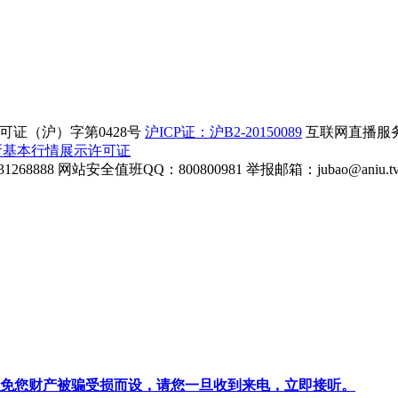
证（沪）字第0428号
沪ICP证：沪B2-20150089
互联网直播服务企
所基本行情展示许可证
268888
网站安全值班QQ：800800981
举报邮箱：
jubao@aniu.t
针对避免您财产被骗受损而设，请您一旦收到来电，立即接听。