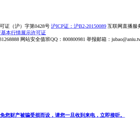
证（沪）字第0428号
沪ICP证：沪B2-20150089
互联网直播服务企
所基本行情展示许可证
268888
网站安全值班QQ：800800981
举报邮箱：
jubao@aniu.t
针对避免您财产被骗受损而设，请您一旦收到来电，立即接听。