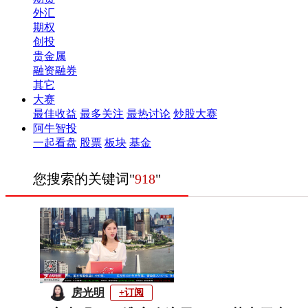
外汇
期权
创投
贵金属
融资融券
其它
大赛
最佳收益
最多关注
最热讨论
炒股大赛
阿牛智投
一起看盘
股票
板块
基金
您搜索的关键词"
918
"
房光明
+订阅