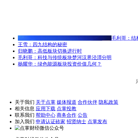
毛利哥：结
王雪：四九结构的秘密
归晓鹏：高低板块切换进行时
毛利哥：科技与传统板块楚河汉界泾渭分明
杨耀华：绿色能源板块投资价值几何？
关于我们
关于点掌
媒体报道
合作伙伴
隐私政策
相关信息
应用下载
点掌投教
联系我们
帮助中心
商务合作
公告
加入我们
申请认证砖家
招贤纳士
点掌发布