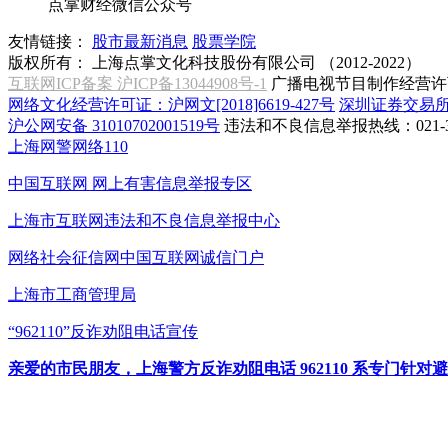
点掌财经微信公众号
友情链接：
股市最新消息
股票学院
版权所有：
上海点掌文化科技股份有限公司 （2012-2022）
互联网ICP备案 沪ICP备13044908号-1
广播电视节目制作经营许可
网络文化经营许可证：沪网文[2018]6619-427号
深圳证券交易
沪公网安备 31010702001519号
违法和不良信息举报热线：021-31
上海网警网络110
中国互联网
网上有害信息举报专区
上海市互联网
违法和不良信息举报中心
网络社会征信网
中国互联网诚信门户
上海市工商管理局
“962110”
反诈劝阻电话宣传
亲爱的市民朋友，上海警方反诈劝阻电话 962110 系专门