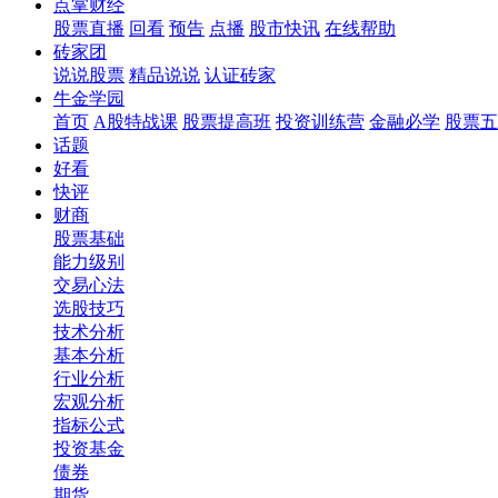
点掌财经
股票直播
回看
预告
点播
股市快讯
在线帮助
砖家团
说说股票
精品说说
认证砖家
牛金学园
首页
A股特战课
股票提高班
投资训练营
金融必学
股票五
话题
好看
快评
财商
股票基础
能力级别
交易心法
选股技巧
技术分析
基本分析
行业分析
宏观分析
指标公式
投资基金
债券
期货