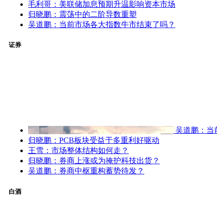
毛利哥：美联储加息预期升温影响资本市场
归晓鹏：震荡中的二阶导数重塑
吴道鹏：当前市场各大指数牛市结束了吗？
证券
吴道鹏：当
归晓鹏：PCB板块受益于多重利好驱动
王雪：市场整体结构如何走？
归晓鹏：券商上涨或为掩护科技出货？
吴道鹏：券商中枢重构蓄势待发？
白酒