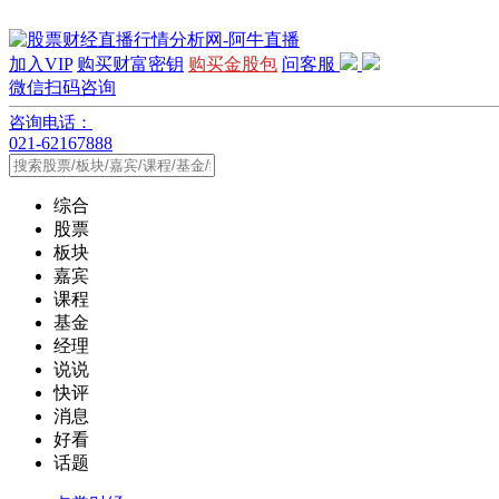
加入VIP
购买财富密钥
购买金股包
问客服
微信扫码咨询
咨询电话：
021-62167888
综合
股票
板块
嘉宾
课程
基金
经理
说说
快评
消息
好看
话题