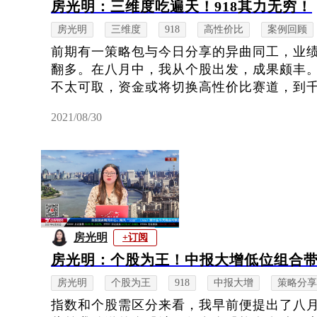
房光明：三维度吃遍天！918其力无穷！
房光明
三维度
918
高性价比
案例回顾
前期有一策略包与今日分享的异曲同工，业
翻多。在八月中，我从个股出发，成果颇丰。
不太可取，资金或将切换高性价比赛道，到千亿
2021/08/30
房光明
+订阅
房光明：个股为王！中报大增低位组合
房光明
个股为王
918
中报大增
策略分享
指数和个股需区分来看，我早前便提出了八