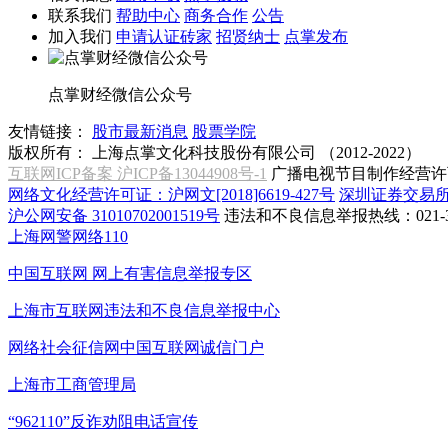
联系我们
帮助中心
商务合作
公告
加入我们
申请认证砖家
招贤纳士
点掌发布
点掌财经微信公众号
友情链接：
股市最新消息
股票学院
版权所有：
上海点掌文化科技股份有限公司 （2012-2022）
互联网ICP备案 沪ICP备13044908号-1
广播电视节目制作经营许可
网络文化经营许可证：沪网文[2018]6619-427号
深圳证券交易
沪公网安备 31010702001519号
违法和不良信息举报热线：021-31
上海网警网络110
中国互联网
网上有害信息举报专区
上海市互联网
违法和不良信息举报中心
网络社会征信网
中国互联网诚信门户
上海市工商管理局
“962110”
反诈劝阻电话宣传