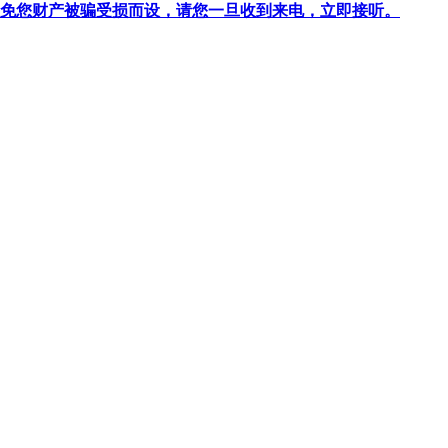
针对避免您财产被骗受损而设，请您一旦收到来电，立即接听。