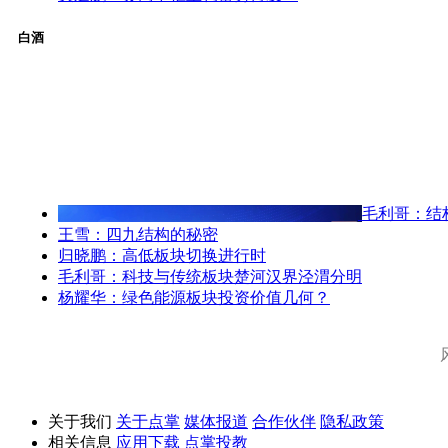
白酒
毛利哥：结
王雪：四九结构的秘密
归晓鹏：高低板块切换进行时
毛利哥：科技与传统板块楚河汉界泾渭分明
杨耀华：绿色能源板块投资价值几何？
关于我们
关于点掌
媒体报道
合作伙伴
隐私政策
相关信息
应用下载
点掌投教