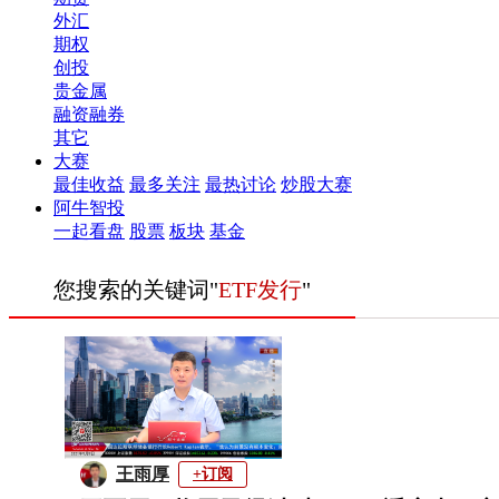
外汇
期权
创投
贵金属
融资融券
其它
大赛
最佳收益
最多关注
最热讨论
炒股大赛
阿牛智投
一起看盘
股票
板块
基金
您搜索的关键词"
ETF发行
"
王雨厚
+订阅