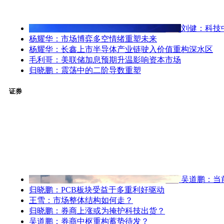
刘健：科技
杨耀华：市场博弈多空情绪重塑未来
杨耀华：长鑫上市半导体产业链驶入价值重构深水区
毛利哥：美联储加息预期升温影响资本市场
归晓鹏：震荡中的二阶导数重塑
证券
吴道鹏：当
归晓鹏：PCB板块受益于多重利好驱动
王雪：市场整体结构如何走？
归晓鹏：券商上涨或为掩护科技出货？
吴道鹏：券商中枢重构蓄势待发？