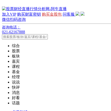
加入VIP
购买财富密钥
购买金股包
问客服
微信扫码咨询
咨询电话：
021-62167888
综合
股票
板块
嘉宾
课程
基金
经理
说说
快评
消息
好看
话题