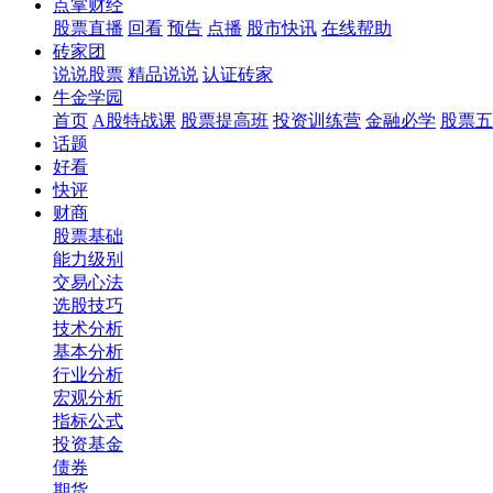
点掌财经
股票直播
回看
预告
点播
股市快讯
在线帮助
砖家团
说说股票
精品说说
认证砖家
牛金学园
首页
A股特战课
股票提高班
投资训练营
金融必学
股票五
话题
好看
快评
财商
股票基础
能力级别
交易心法
选股技巧
技术分析
基本分析
行业分析
宏观分析
指标公式
投资基金
债券
期货