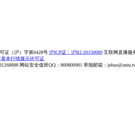
证（沪）字第0428号
沪ICP证：沪B2-20150089
互联网直播服务企
所基本行情展示许可证
268888
网站安全值班QQ：800800981
举报邮箱：
jubao@aniu.t