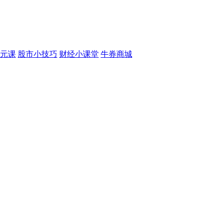
元课
股市小技巧
财经小课堂
牛券商城