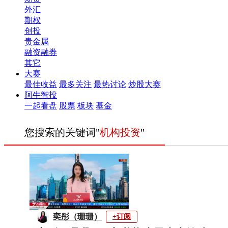
外汇
期权
创投
贵金属
融资融券
其它
大赛
最佳收益
最多关注
最热讨论
炒股大赛
阿牛智投
一起看盘
股票
板块
基金
您搜索的关键词"
机构投资
"
奕彤（珊珊）
+订阅