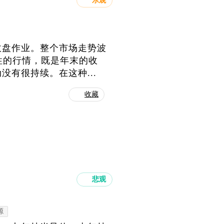
乐观
收盘作业。整个市场走势波
性的行情，既是年末的收
有很持续。在这种...
收藏
悲观
源