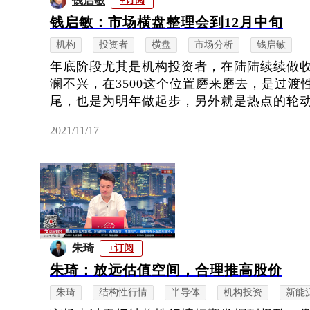
钱启敏
+订阅
钱启敏：市场横盘整理会到12月中旬
机构
投资者
横盘
市场分析
钱启敏
年底阶段尤其是机构投资者，在陆陆续续做
澜不兴，在3500这个位置磨来磨去，是过渡
尾，也是为明年做起步，另外就是热点的轮动没
2021/11/17
朱琦
+订阅
朱琦：放远估值空间，合理推高股价
朱琦
结构性行情
半导体
机构投资
新能