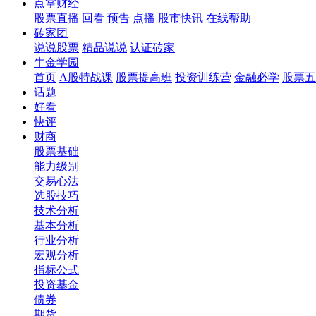
点掌财经
股票直播
回看
预告
点播
股市快讯
在线帮助
砖家团
说说股票
精品说说
认证砖家
牛金学园
首页
A股特战课
股票提高班
投资训练营
金融必学
股票五
话题
好看
快评
财商
股票基础
能力级别
交易心法
选股技巧
技术分析
基本分析
行业分析
宏观分析
指标公式
投资基金
债券
期货