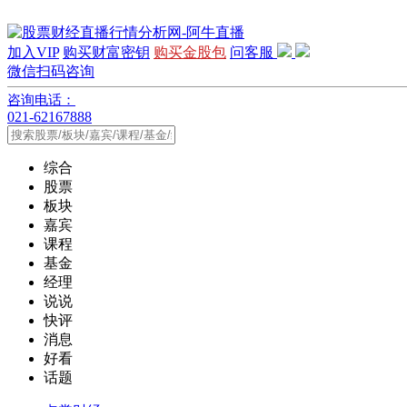
加入VIP
购买财富密钥
购买金股包
问客服
微信扫码咨询
咨询电话：
021-62167888
综合
股票
板块
嘉宾
课程
基金
经理
说说
快评
消息
好看
话题