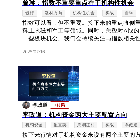
曾琳：指数不重要重点在于机构性机会
银行
题材方向
机构性机会
实战
曾琳
指数可以看，但不重要。接下来的重点将侧
稀土永磁和军工等领域。同时，关税对A股
一些板块机会。我们会持续关注与指数相关
2025/07/16
李政道
+订阅
李政道：机构资金两大主要配置方向
机构资金
配置类
周期红利
实战
李政道
接下来行情对于机构资金来说有两个主要的