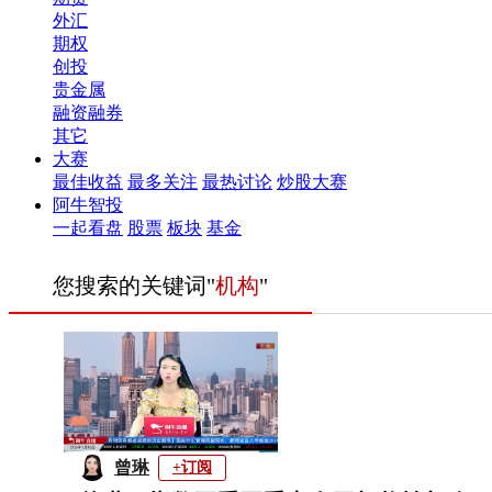
外汇
期权
创投
贵金属
融资融券
其它
大赛
最佳收益
最多关注
最热讨论
炒股大赛
阿牛智投
一起看盘
股票
板块
基金
您搜索的关键词"
机构
"
曾琳
+订阅