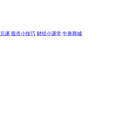
元课
股市小技巧
财经小课堂
牛券商城