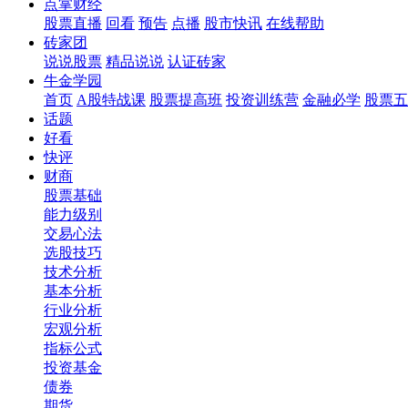
点掌财经
股票直播
回看
预告
点播
股市快讯
在线帮助
砖家团
说说股票
精品说说
认证砖家
牛金学园
首页
A股特战课
股票提高班
投资训练营
金融必学
股票五
话题
好看
快评
财商
股票基础
能力级别
交易心法
选股技巧
技术分析
基本分析
行业分析
宏观分析
指标公式
投资基金
债券
期货