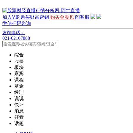
加入VIP
购买财富密钥
购买金股包
问客服
微信扫码咨询
咨询电话：
021-62167888
综合
股票
板块
嘉宾
课程
基金
经理
说说
快评
消息
好看
话题