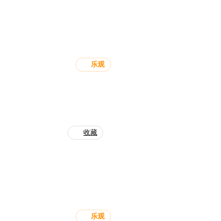
乐观
收藏
乐观