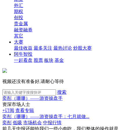
外汇
期权
创投
贵金属
融资融券
其它
大赛
最佳收益
最多关注
最热讨论
炒股大赛
阿牛智投
一起看盘
股票
板块
基金
视频还没有准备好,请耐心等待
搜索
奕彤（珊珊）——游资操盘手
资深市场人士
+订阅
查看专辑
奕彤（珊珊）——游资操盘手：七月就做...
奕彤
低吸
市场机会
中报行情
前几天中报还能给我们一些小肉吃，我们整体的操作就是