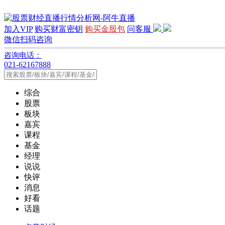
加入VIP
购买财富密钥
购买金股包
问客服
微信扫码咨询
咨询电话：
021-62167888
综合
股票
板块
嘉宾
课程
基金
经理
说说
快评
消息
好看
话题