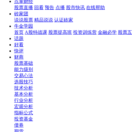
点掌财经
股票直播
回看
预告
点播
股市快讯
在线帮助
砖家团
说说股票
精品说说
认证砖家
牛金学园
首页
A股特战课
股票提高班
投资训练营
金融必学
股票五
话题
好看
快评
财商
股票基础
能力级别
交易心法
选股技巧
技术分析
基本分析
行业分析
宏观分析
指标公式
投资基金
债券
期货