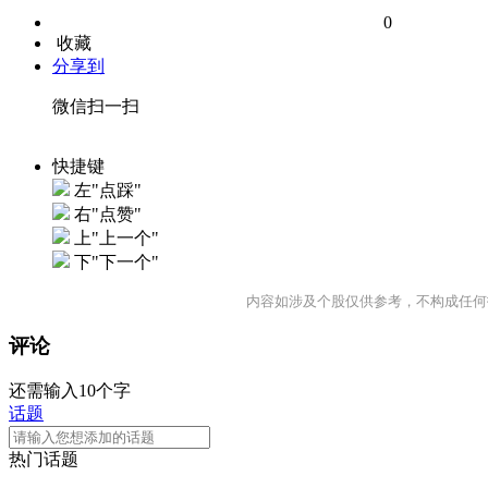
0
收藏
分享到
微信扫一扫
快捷键
左"点踩"
右"点赞"
上"上一个"
下"下一个"
内容如涉及个股仅供参考，不构成任何
评论
还需输入10个字
话题
热门话题