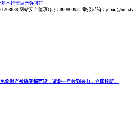
所基本行情展示许可证
268888
网站安全值班QQ：800800981
举报邮箱：
jubao@aniu.t
针对避免您财产被骗受损而设，请您一旦收到来电，立即接听。