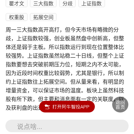
瞿才文
三大指数
分歧
上证指数
权重股
拓展空间
周一三大指数高开高打，但今天市场有略微的分
歧，上证指数较强，创业板虽然盘中创新高，但整
体还是弱于主板。所以指数运行到现在位置整体比
较强势。上证指数虽然站稳二十日线，但整个上证
指数要想去突破前期压力位，短期之内不太可能，
因为近段时间权重比较弱势，尤其是银行，所以制
约上证指数往上拓展空间。但从量来看，有明显的
增量资金，可以保证市场的温度。板块上虽然科技
股有所下跌，但主要和消息面有一定的关联度，以
及获利盘的出逃。
说点啥...
内容如涉及个股仅供参考，不构成任何投资建议！投资风险自负。
投资有风险，入市须谨慎。