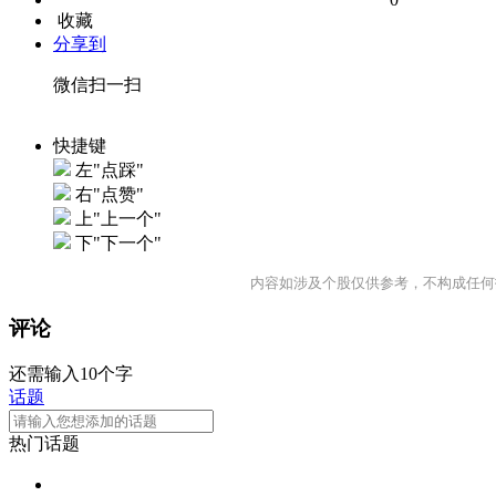
收藏
分享到
微信扫一扫
快捷键
左"点踩"
右"点赞"
上"上一个"
下"下一个"
内容如涉及个股仅供参考，不构成任何
评论
还需输入10个字
话题
热门话题