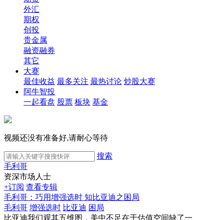
外汇
期权
创投
贵金属
融资融券
其它
大赛
最佳收益
最多关注
最热讨论
炒股大赛
阿牛智投
一起看盘
股票
板块
基金
视频还没有准备好,请耐心等待
搜索
毛利哥
资深市场人士
+订阅
查看专辑
毛利哥：巧用增强选时 知比亚迪之困局
毛利哥
增强选时
比亚迪
困局
比亚迪我们观其五维图，美中不足在于估值空间缺了一