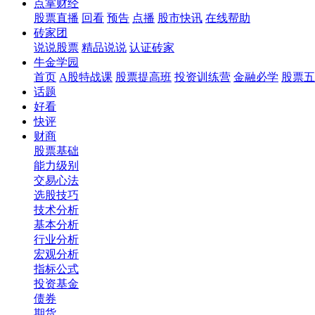
点掌财经
股票直播
回看
预告
点播
股市快讯
在线帮助
砖家团
说说股票
精品说说
认证砖家
牛金学园
首页
A股特战课
股票提高班
投资训练营
金融必学
股票五
话题
好看
快评
财商
股票基础
能力级别
交易心法
选股技巧
技术分析
基本分析
行业分析
宏观分析
指标公式
投资基金
债券
期货