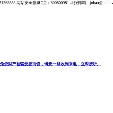
268888
网站安全值班QQ：800800981
举报邮箱：
jubao@aniu.t
针对避免您财产被骗受损而设，请您一旦收到来电，立即接听。