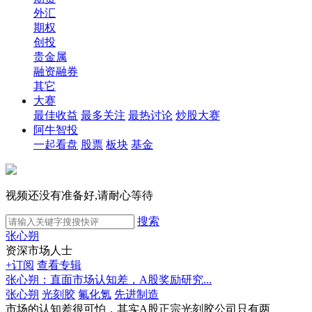
外汇
期权
创投
贵金属
融资融券
其它
大赛
最佳收益
最多关注
最热讨论
炒股大赛
阿牛智投
一起看盘
股票
板块
基金
视频还没有准备好,请耐心等待
搜索
张心朔
资深市场人士
+订阅
查看专辑
张心朔：直面市场认知差，A股奖励研究...
张心朔
光刻胶
氟化氪
先进制造
市场的认知差很可怕，其实A股正宗光刻胶公司只有两