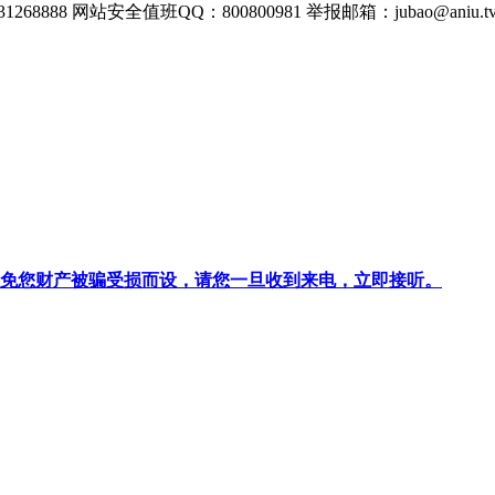
268888
网站安全值班QQ：800800981
举报邮箱：
jubao@aniu.t
针对避免您财产被骗受损而设，请您一旦收到来电，立即接听。