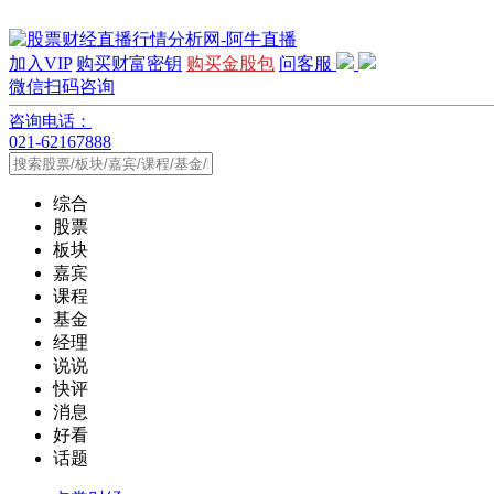
加入VIP
购买财富密钥
购买金股包
问客服
微信扫码咨询
咨询电话：
021-62167888
综合
股票
板块
嘉宾
课程
基金
经理
说说
快评
消息
好看
话题