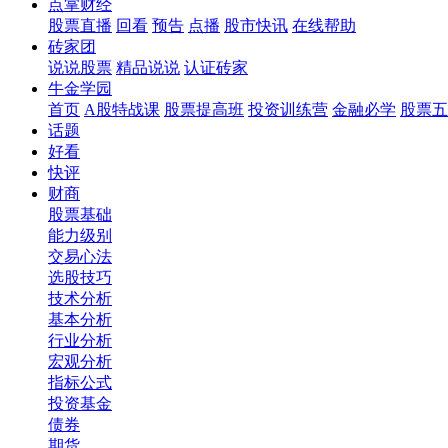
点掌财经
股票直播
回看
预告
点播
股市快讯
在线帮助
砖家团
说说股票
精品说说
认证砖家
牛金学园
首页
A股特战课
股票提高班
投资训练营
金融必学
股票五
话题
好看
快评
财商
股票基础
能力级别
交易心法
选股技巧
技术分析
基本分析
行业分析
宏观分析
指标公式
投资基金
债券
期货