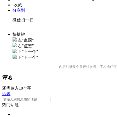
收藏
分享到
微信扫一扫
快捷键
左"点踩"
右"点赞"
上"上一个"
下"下一个"
内容如涉及个股仅供参考，不构成任何
评论
还需输入10个字
话题
热门话题