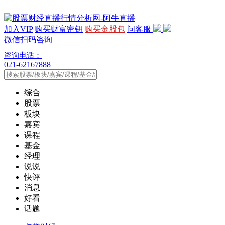
加入VIP
购买财富密钥
购买金股包
问客服
微信扫码咨询
咨询电话：
021-62167888
综合
股票
板块
嘉宾
课程
基金
经理
说说
快评
消息
好看
话题