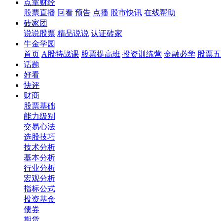
点掌财经
股票直播
回看
预告
点播
股市快讯
在线帮助
砖家团
说说股票
精品说说
认证砖家
牛金学园
首页
A股特战课
股票提高班
投资训练营
金融必学
股票五
话题
好看
快评
财商
股票基础
能力级别
交易心法
选股技巧
技术分析
基本分析
行业分析
宏观分析
指标公式
投资基金
债券
期货