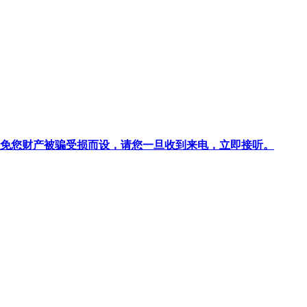
针对避免您财产被骗受损而设，请您一旦收到来电，立即接听。