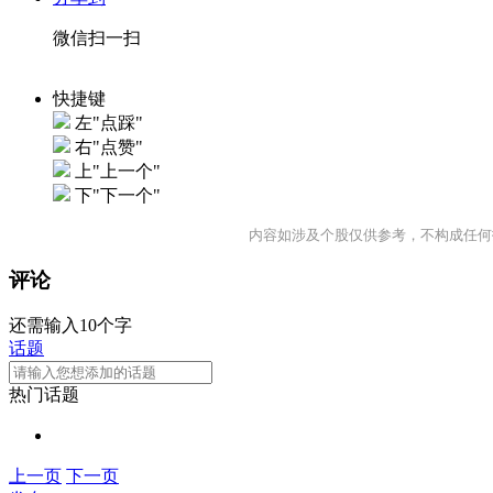
微信扫一扫
快捷键
左"点踩"
右"点赞"
上"上一个"
下"下一个"
内容如涉及个股仅供参考，不构成任何
评论
还需输入10个字
话题
热门话题
上一页
下一页