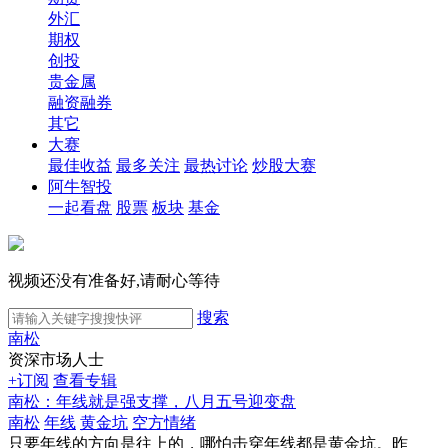
外汇
期权
创投
贵金属
融资融券
其它
大赛
最佳收益
最多关注
最热讨论
炒股大赛
阿牛智投
一起看盘
股票
板块
基金
视频还没有准备好,请耐心等待
搜索
南松
资深市场人士
+订阅
查看专辑
南松：年线就是强支撑，八月五号迎变盘
南松
年线
黄金坑
空方情绪
只要年线的方向是往上的，哪怕击穿年线都是黄金坑。昨