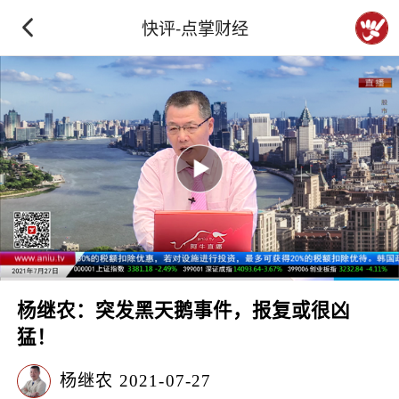
快评-点掌财经
杨继农：突发黑天鹅事件，报复或很凶
猛！
杨继农
2021-07-27