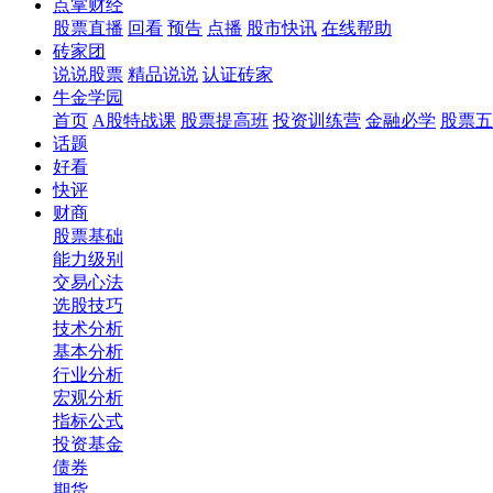
点掌财经
股票直播
回看
预告
点播
股市快讯
在线帮助
砖家团
说说股票
精品说说
认证砖家
牛金学园
首页
A股特战课
股票提高班
投资训练营
金融必学
股票五
话题
好看
快评
财商
股票基础
能力级别
交易心法
选股技巧
技术分析
基本分析
行业分析
宏观分析
指标公式
投资基金
债券
期货