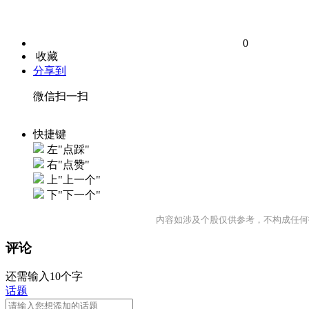
0
收藏
分享到
微信扫一扫
快捷键
左"点踩"
右"点赞"
上"上一个"
下"下一个"
内容如涉及个股仅供参考，不构成任何
评论
还需输入10个字
话题