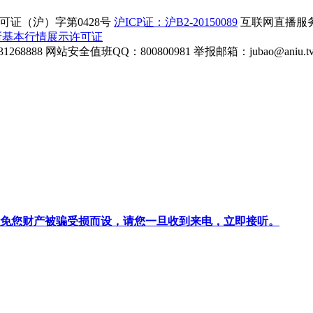
证（沪）字第0428号
沪ICP证：沪B2-20150089
互联网直播服务企
所基本行情展示许可证
268888
网站安全值班QQ：800800981
举报邮箱：
jubao@aniu.t
针对避免您财产被骗受损而设，请您一旦收到来电，立即接听。