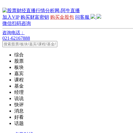
加入VIP
购买财富密钥
购买金股包
问客服
微信扫码咨询
咨询电话：
021-62167888
综合
股票
板块
嘉宾
课程
基金
经理
说说
快评
消息
好看
话题