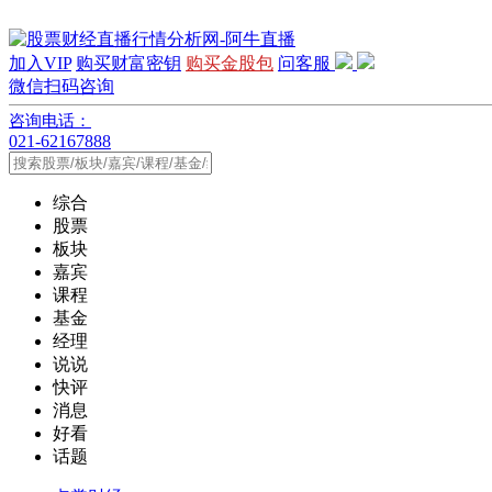
加入VIP
购买财富密钥
购买金股包
问客服
微信扫码咨询
咨询电话：
021-62167888
综合
股票
板块
嘉宾
课程
基金
经理
说说
快评
消息
好看
话题