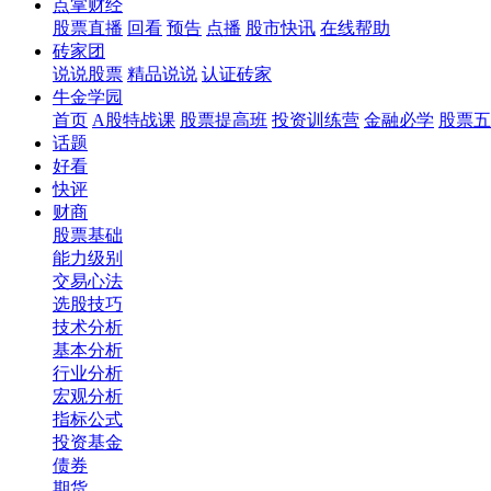
点掌财经
股票直播
回看
预告
点播
股市快讯
在线帮助
砖家团
说说股票
精品说说
认证砖家
牛金学园
首页
A股特战课
股票提高班
投资训练营
金融必学
股票五
话题
好看
快评
财商
股票基础
能力级别
交易心法
选股技巧
技术分析
基本分析
行业分析
宏观分析
指标公式
投资基金
债券
期货