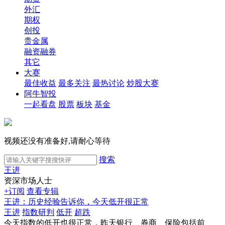
外汇
期权
创投
贵金属
融资融券
其它
大赛
最佳收益
最多关注
最热讨论
炒股大赛
阿牛智投
一起看盘
股票
板块
基金
视频还没有准备好,请耐心等待
搜索
王进
资深市场人士
+订阅
查看专辑
王进：历史经验告诉你，今天低开很正常
王进
指数研判
低开
超跌
今天指数的低开也很正常，昨天银行、券商、保险包括前