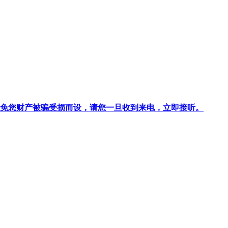
针对避免您财产被骗受损而设，请您一旦收到来电，立即接听。