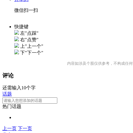
微信扫一扫
快捷键
左"点踩"
右"点赞"
上"上一个"
下"下一个"
内容如涉及个股仅供参考，不构成任何
评论
还需输入10个字
话题
热门话题
上一页
下一页