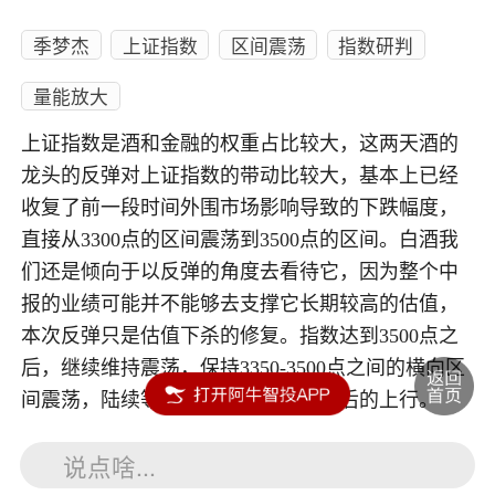
季梦杰
上证指数
区间震荡
指数研判
量能放大
上证指数是酒和金融的权重占比较大，这两天酒的
龙头的反弹对上证指数的带动比较大，基本上已经
收复了前一段时间外围市场影响导致的下跌幅度，
直接从3300点的区间震荡到3500点的区间。白酒我
们还是倾向于以反弹的角度去看待它，因为整个中
报的业绩可能并不能够去支撑它长期较高的估值，
本次反弹只是估值下杀的修复。指数达到3500点之
后，继续维持震荡，保持3350-3500点之间的横向区
间震荡，陆续等待量能的进一步放大后的上行。
说点啥...
内容如涉及个股仅供参考，不构成任何投资建议！投资风险自负。
投资有风险，入市须谨慎。