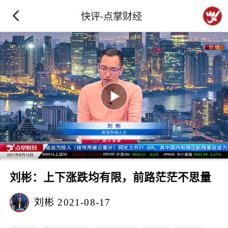
快评-点掌财经
刘彬：上下涨跌均有限，前路茫茫不思量
刘彬
2021-08-17