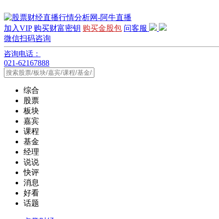
加入VIP
购买财富密钥
购买金股包
问客服
微信扫码咨询
咨询电话：
021-62167888
综合
股票
板块
嘉宾
课程
基金
经理
说说
快评
消息
好看
话题