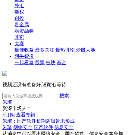
外汇
期权
创投
贵金属
融资融券
其它
大赛
最佳收益
最多关注
最热讨论
炒股大赛
阿牛智投
一起看盘
股票
板块
基金
视频还没有准备好,请耐心等待
搜索
朱琦
资深市场人士
+订阅
查看专辑
朱琦：国产软件长期逻辑暂未形成
朱琦
网络安全
国产软件
信息安全
从消息中可以看出网络安全、国产软件、信息安全本身都