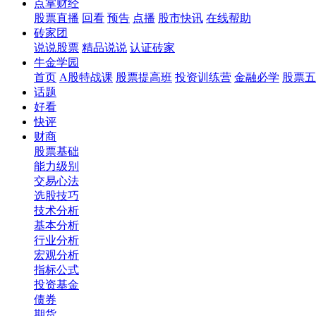
点掌财经
股票直播
回看
预告
点播
股市快讯
在线帮助
砖家团
说说股票
精品说说
认证砖家
牛金学园
首页
A股特战课
股票提高班
投资训练营
金融必学
股票五
话题
好看
快评
财商
股票基础
能力级别
交易心法
选股技巧
技术分析
基本分析
行业分析
宏观分析
指标公式
投资基金
债券
期货