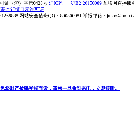
证（沪）字第0428号
沪ICP证：沪B2-20150089
互联网直播服务企
所基本行情展示许可证
268888
网站安全值班QQ：800800981
举报邮箱：
jubao@aniu.t
针对避免您财产被骗受损而设，请您一旦收到来电，立即接听。