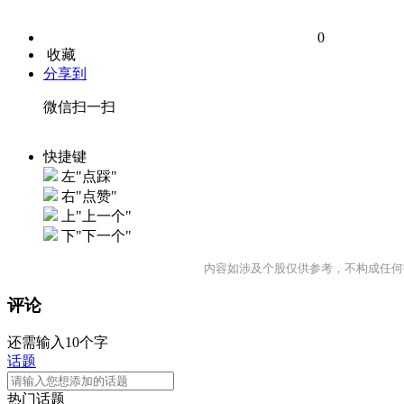
0
收藏
分享到
微信扫一扫
快捷键
左"点踩"
右"点赞"
上"上一个"
下"下一个"
内容如涉及个股仅供参考，不构成任何
评论
还需输入10个字
话题
热门话题