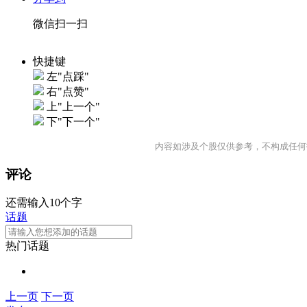
微信扫一扫
快捷键
左"点踩"
右"点赞"
上"上一个"
下"下一个"
内容如涉及个股仅供参考，不构成任何
评论
还需输入10个字
话题
热门话题
上一页
下一页