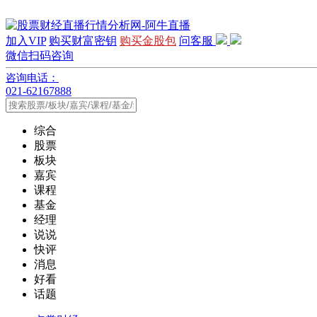
加入VIP
购买财富密钥
购买金股包
问客服
微信扫码咨询
咨询电话：
021-62167888
综合
股票
板块
嘉宾
课程
基金
经理
说说
快评
消息
好看
话题