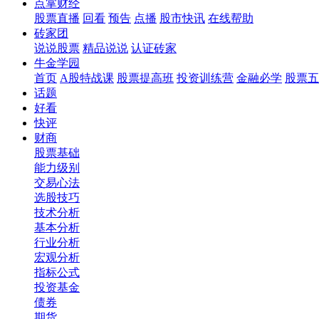
点掌财经
股票直播
回看
预告
点播
股市快讯
在线帮助
砖家团
说说股票
精品说说
认证砖家
牛金学园
首页
A股特战课
股票提高班
投资训练营
金融必学
股票五
话题
好看
快评
财商
股票基础
能力级别
交易心法
选股技巧
技术分析
基本分析
行业分析
宏观分析
指标公式
投资基金
债券
期货