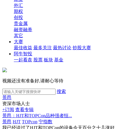
外汇
期权
创投
贵金属
融资融券
其它
大赛
最佳收益
最多关注
最热讨论
炒股大赛
阿牛智投
一起看盘
股票
板块
基金
视频还没有准备好,请耐心等待
搜索
景昂
资深市场人士
+订阅
查看专辑
景昂：HJT和TOPCon品种强者恒...
景昂
HJT
TOPcon
宁指数
我已经说过了HJT和TOPCon的设备今天百分之十几涨好