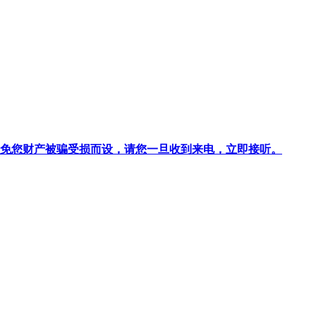
针对避免您财产被骗受损而设，请您一旦收到来电，立即接听。