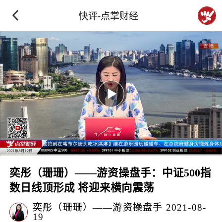
快评-点掌财经
奕彤（珊珊）——游资操盘手：中证500指
数日线顶形成 将迎来横向震荡
奕彤（珊珊）——游资操盘手
2021-08-
19