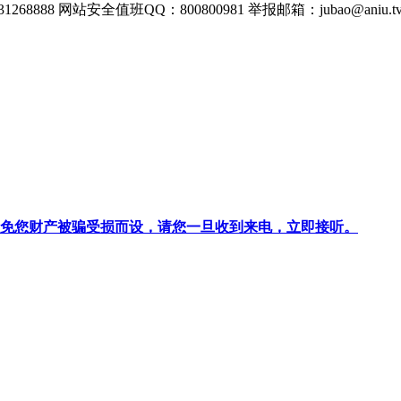
268888
网站安全值班QQ：800800981
举报邮箱：
jubao@aniu.t
针对避免您财产被骗受损而设，请您一旦收到来电，立即接听。