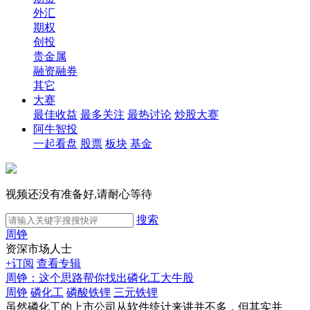
外汇
期权
创投
贵金属
融资融券
其它
大赛
最佳收益
最多关注
最热讨论
炒股大赛
阿牛智投
一起看盘
股票
板块
基金
视频还没有准备好,请耐心等待
搜索
周铮
资深市场人士
+订阅
查看专辑
周铮：这个思路帮你找出磷化工大牛股
周铮
磷化工
磷酸铁锂
三元铁锂
虽然磷化工的上市公司从软件统计来讲并不多，但其实并