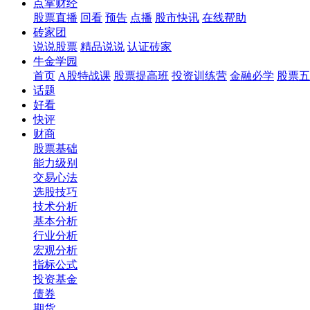
点掌财经
股票直播
回看
预告
点播
股市快讯
在线帮助
砖家团
说说股票
精品说说
认证砖家
牛金学园
首页
A股特战课
股票提高班
投资训练营
金融必学
股票五
话题
好看
快评
财商
股票基础
能力级别
交易心法
选股技巧
技术分析
基本分析
行业分析
宏观分析
指标公式
投资基金
债券
期货