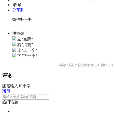
收藏
分享到
微信扫一扫
快捷键
左"点踩"
右"点赞"
上"上一个"
下"下一个"
内容如涉及个股仅供参考，不构成任何
评论
还需输入10个字
话题
热门话题