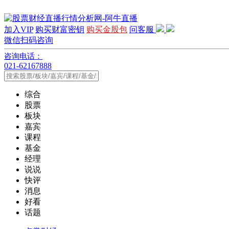
加入VIP
购买财富密钥
购买金股包
问客服
微信扫码咨询
咨询电话：
021-62167888
综合
股票
板块
嘉宾
课程
基金
经理
说说
快评
消息
好看
话题