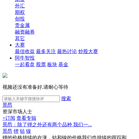
外汇
期权
创投
贵金属
融资融券
其它
大赛
最佳收益
最多关注
最热讨论
炒股大赛
阿牛智投
一起看盘
股票
板块
基金
视频还没有准备好,请耐心等待
搜索
景昂
资深市场人士
+订阅
查看专辑
景昂：除了锂之外还有两个品种 我们一...
景昂
锂
钴
镍
锂的价格持续的在涨，钴和镍的价格我们也持续的跟踪和