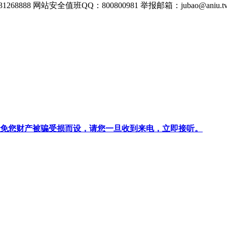
268888
网站安全值班QQ：800800981
举报邮箱：
jubao@aniu.t
针对避免您财产被骗受损而设，请您一旦收到来电，立即接听。