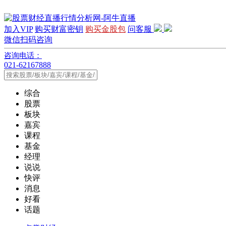
加入VIP
购买财富密钥
购买金股包
问客服
微信扫码咨询
咨询电话：
021-62167888
综合
股票
板块
嘉宾
课程
基金
经理
说说
快评
消息
好看
话题