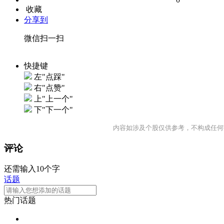
收藏
分享到
微信扫一扫
快捷键
左"点踩"
右"点赞"
上"上一个"
下"下一个"
内容如涉及个股仅供参考，不构成任何
评论
还需输入10个字
话题
热门话题