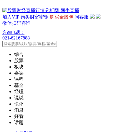
加入VIP
购买财富密钥
购买金股包
问客服
微信扫码咨询
咨询电话：
021-62167888
综合
股票
板块
嘉宾
课程
基金
经理
说说
快评
消息
好看
话题