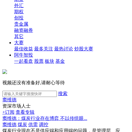
外汇
期权
创投
贵金属
融资融券
其它
大赛
最佳收益
最多关注
最热讨论
炒股大赛
阿牛智投
一起看盘
股票
板块
基金
视频还没有准备好,请耐心等待
搜索
窦维德
资深市场人士
+订阅
查看专辑
窦维德：煤炭行业存在博弈 不以传统眼...
窦维德
煤炭
供需
调控
煤炭行业现在不是供应端和应用端的问题，是管理层、应