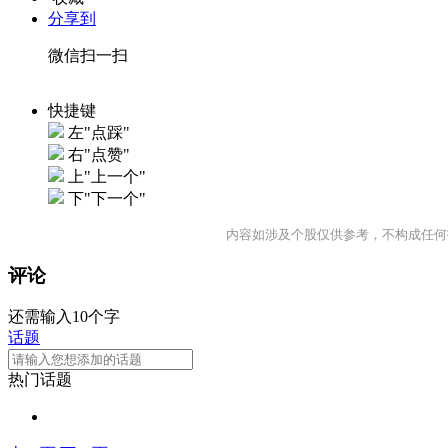
分享到
微信扫一扫
快捷键
左"点踩"
右"点赞"
上"上一个"
下"下一个"
内容如涉及个股仅供参考，不构成任何
评论
还需输入10个字
话题
热门话题