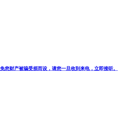
针对避免您财产被骗受损而设，请您一旦收到来电，立即接听。