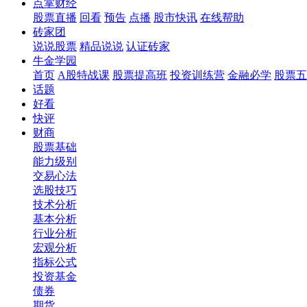
点掌财经
股票直播
回看
预告
点播
股市快讯
在线帮助
砖家团
说说股票
精品说说
认证砖家
牛金学园
首页
A股特战课
股票提高班
投资训练营
金融必学
股票五
话题
好看
快评
财商
股票基础
能力级别
交易心法
选股技巧
技术分析
基本分析
行业分析
宏观分析
指标公式
投资基金
债券
期货