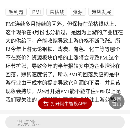
毛利哥
PMI
荣枯线
资源
趋势发展
PMI连续多月持续的回落，但保持在荣枯线以上，
这个现象在4月份也分析过，是因为上游的产业链在
大的供给下，产能收缩导致上游价格不断飞涨。所
以今年上游无论钢铁、煤炭、有色、化工等等哪个
不在涨价？资源板块价格的上涨将会导致PMI这个
环节扩张，导致今年的半年报较多中游企业增速在
回落，赚钱速度慢了。所以PMI的回落反应的是中
游行业由于成本的提高导致它利润的下滑，并且该
现象会持续。从9月开始PMI能不能守住50%以上是
我们要关注的，所以现在建议重点关注上游公司。
内容如涉及个股仅供参考，不构成任何投资建议！投资风险自负。
说点啥...
投资有风险，入市须谨慎。