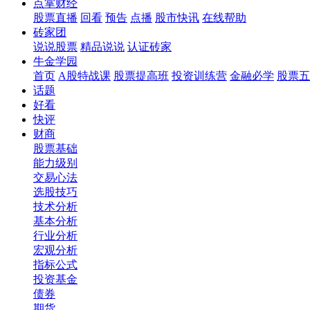
点掌财经
股票直播
回看
预告
点播
股市快讯
在线帮助
砖家团
说说股票
精品说说
认证砖家
牛金学园
首页
A股特战课
股票提高班
投资训练营
金融必学
股票五
话题
好看
快评
财商
股票基础
能力级别
交易心法
选股技巧
技术分析
基本分析
行业分析
宏观分析
指标公式
投资基金
债券
期货