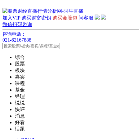
加入VIP
购买财富密钥
购买金股包
问客服
微信扫码咨询
咨询电话：
021-62167888
综合
股票
板块
嘉宾
课程
基金
经理
说说
快评
消息
好看
话题