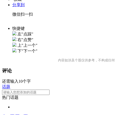
分享到
微信扫一扫
快捷键
左"点踩"
右"点赞"
上"上一个"
下"下一个"
内容如涉及个股仅供参考，不构成任何
评论
还需输入10个字
话题
热门话题