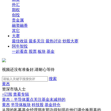
外汇
期权
创投
贵金属
融资融券
其它
大赛
最佳收益
最多关注
最热讨论
炒股大赛
阿牛智投
一起看盘
股票
板块
基金
视频还没有准备好,请耐心等待
搜索
黄杰
资深市场人士
+订阅
查看专辑
黄杰：半导体重点关注基金未减持的
黄杰
半导体板块
科技股
基金持仓
从我的私募基金经理朋友那边得知现在他们调仓换股真的