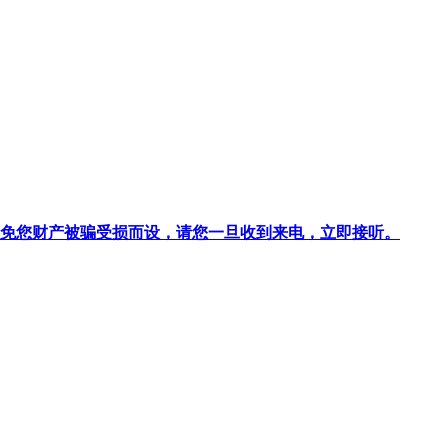
针对避免您财产被骗受损而设，请您一旦收到来电，立即接听。