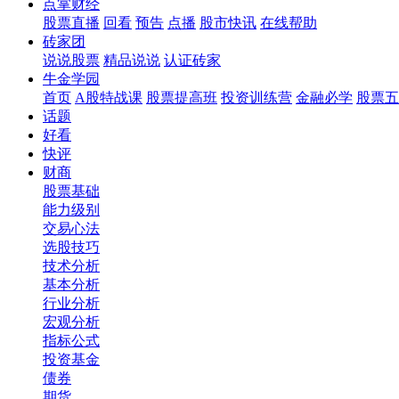
点掌财经
股票直播
回看
预告
点播
股市快讯
在线帮助
砖家团
说说股票
精品说说
认证砖家
牛金学园
首页
A股特战课
股票提高班
投资训练营
金融必学
股票五
话题
好看
快评
财商
股票基础
能力级别
交易心法
选股技巧
技术分析
基本分析
行业分析
宏观分析
指标公式
投资基金
债券
期货