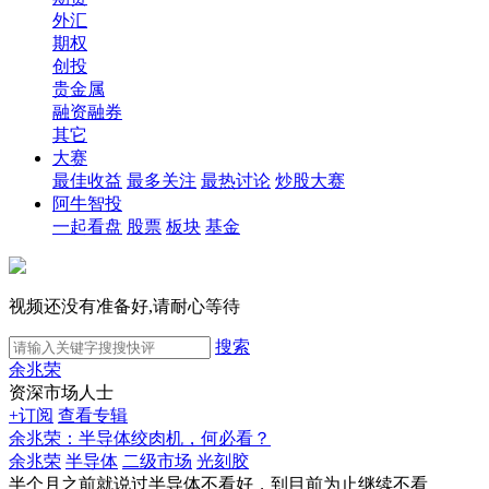
外汇
期权
创投
贵金属
融资融券
其它
大赛
最佳收益
最多关注
最热讨论
炒股大赛
阿牛智投
一起看盘
股票
板块
基金
视频还没有准备好,请耐心等待
搜索
余兆荣
资深市场人士
+订阅
查看专辑
余兆荣：半导体绞肉机，何必看？
余兆荣
半导体
二级市场
光刻胶
半个月之前就说过半导体不看好，到目前为止继续不看