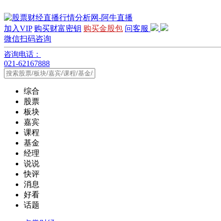
加入VIP
购买财富密钥
购买金股包
问客服
微信扫码咨询
咨询电话：
021-62167888
综合
股票
板块
嘉宾
课程
基金
经理
说说
快评
消息
好看
话题