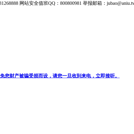
268888
网站安全值班QQ：800800981
举报邮箱：
jubao@aniu.t
针对避免您财产被骗受损而设，请您一旦收到来电，立即接听。