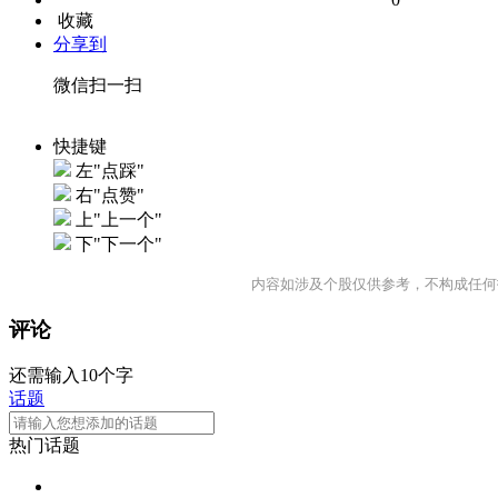
收藏
分享到
微信扫一扫
快捷键
左"点踩"
右"点赞"
上"上一个"
下"下一个"
内容如涉及个股仅供参考，不构成任何
评论
还需输入10个字
话题
热门话题