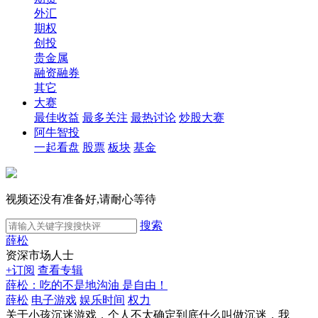
外汇
期权
创投
贵金属
融资融券
其它
大赛
最佳收益
最多关注
最热讨论
炒股大赛
阿牛智投
一起看盘
股票
板块
基金
视频还没有准备好,请耐心等待
搜索
薛松
资深市场人士
+订阅
查看专辑
薛松：吃的不是地沟油 是自由！
薛松
电子游戏
娱乐时间
权力
关于小孩沉迷游戏，个人不太确定到底什么叫做沉迷，我