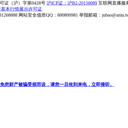
证（沪）字第0428号
沪ICP证：沪B2-20150089
互联网直播服务企
所基本行情展示许可证
268888
网站安全值班QQ：800800981
举报邮箱：
jubao@aniu.t
针对避免您财产被骗受损而设，请您一旦收到来电，立即接听。