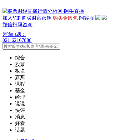
加入VIP
购买财富密钥
购买金股包
问客服
微信扫码咨询
咨询电话：
021-62167888
综合
股票
板块
嘉宾
课程
基金
经理
说说
快评
消息
好看
话题