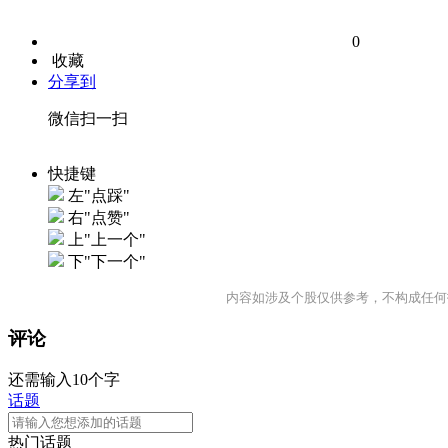
0
收藏
分享到
微信扫一扫
快捷键
左"点踩"
右"点赞"
上"上一个"
下"下一个"
内容如涉及个股仅供参考，不构成任何
评论
还需输入10个字
话题
热门话题