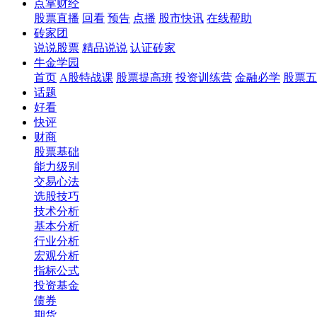
点掌财经
股票直播
回看
预告
点播
股市快讯
在线帮助
砖家团
说说股票
精品说说
认证砖家
牛金学园
首页
A股特战课
股票提高班
投资训练营
金融必学
股票五
话题
好看
快评
财商
股票基础
能力级别
交易心法
选股技巧
技术分析
基本分析
行业分析
宏观分析
指标公式
投资基金
债券
期货