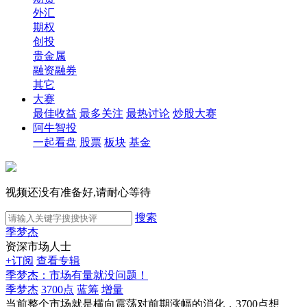
外汇
期权
创投
贵金属
融资融券
其它
大赛
最佳收益
最多关注
最热讨论
炒股大赛
阿牛智投
一起看盘
股票
板块
基金
视频还没有准备好,请耐心等待
搜索
季梦杰
资深市场人士
+订阅
查看专辑
季梦杰：市场有量就没问题！
季梦杰
3700点
蓝筹
增量
当前整个市场就是横向震荡对前期涨幅的消化，3700点想