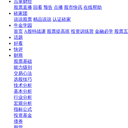
点掌财经
股票直播
回看
预告
点播
股市快讯
在线帮助
砖家团
说说股票
精品说说
认证砖家
牛金学园
首页
A股特战课
股票提高班
投资训练营
金融必学
股票五
话题
好看
快评
财商
股票基础
能力级别
交易心法
选股技巧
技术分析
基本分析
行业分析
宏观分析
指标公式
投资基金
债券
期货