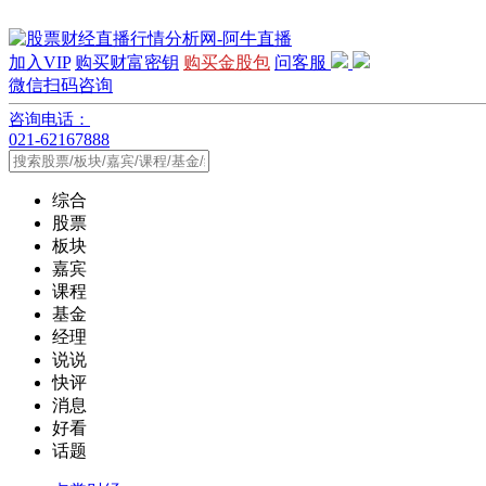
加入VIP
购买财富密钥
购买金股包
问客服
微信扫码咨询
咨询电话：
021-62167888
综合
股票
板块
嘉宾
课程
基金
经理
说说
快评
消息
好看
话题