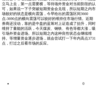
立马上去，第一点需要横，等待场外资金对当前阶段的认
可，如果说一下子突破短期资金会兑现，所以短期之内市
场较好的状态是横向震荡，今早给出的震荡区间3660
点-3690点的横向震荡可以较好的维持住市场行情。近期
券商还没动，靠的是中盘的蓝筹对上证造成了抬升，同时
维持了量能的活跃，今天煤炭、钢铁、有色等都大涨，吸
引场外资金进场。所以短期之内这种良性状态会继续维
持。等增量资金逐步进场，就会尝试打一下年内高点3731
点，打过之后看市场的反应。
0