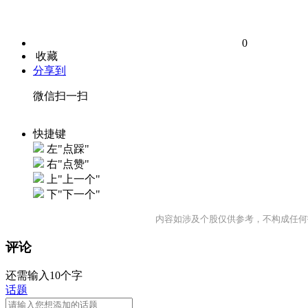
0
收藏
分享到
微信扫一扫
快捷键
左"点踩"
右"点赞"
上"上一个"
下"下一个"
内容如涉及个股仅供参考，不构成任何
评论
还需输入10个字
话题