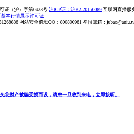
证（沪）字第0428号
沪ICP证：沪B2-20150089
互联网直播服务企
所基本行情展示许可证
268888
网站安全值班QQ：800800981
举报邮箱：
jubao@aniu.t
针对避免您财产被骗受损而设，请您一旦收到来电，立即接听。