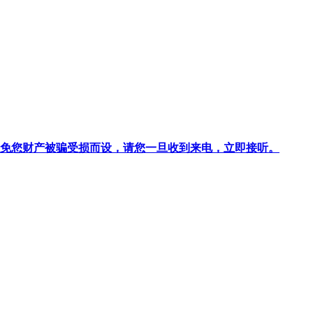
针对避免您财产被骗受损而设，请您一旦收到来电，立即接听。