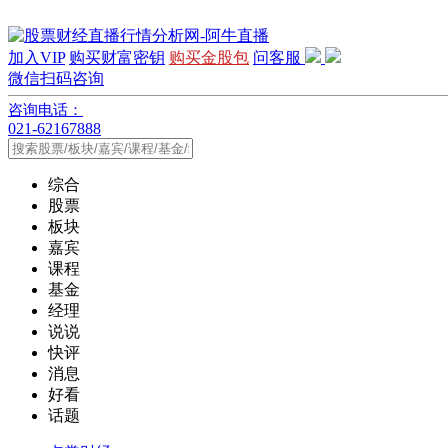
加入VIP
购买财富密钥
购买金股包
问客服
微信扫码咨询
咨询电话：
021-62167888
综合
股票
板块
嘉宾
课程
基金
经理
说说
快评
消息
好看
话题