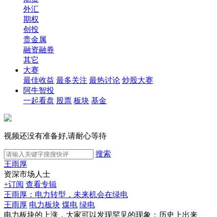
外汇
期权
创投
贵金属
融资融券
其它
大赛
最佳收益
最多关注
最热讨论
炒股大赛
阿牛智投
一起看盘
股票
板块
基金
视频还没有准备好,请耐心等待
搜索
王雨厚
资深市场人士
+订阅
查看专辑
王雨厚：电力转型，未来机会在绿电
王雨厚
电力板块
煤电
绿电
电力板块的上涨，大家可以发现罕见的现象：历史上出来