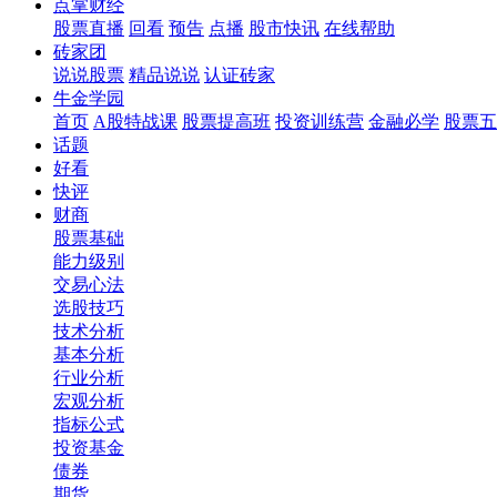
点掌财经
股票直播
回看
预告
点播
股市快讯
在线帮助
砖家团
说说股票
精品说说
认证砖家
牛金学园
首页
A股特战课
股票提高班
投资训练营
金融必学
股票五
话题
好看
快评
财商
股票基础
能力级别
交易心法
选股技巧
技术分析
基本分析
行业分析
宏观分析
指标公式
投资基金
债券
期货