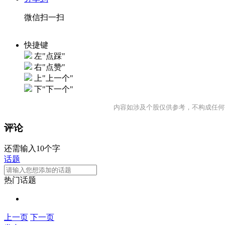
微信扫一扫
快捷键
左"点踩"
右"点赞"
上"上一个"
下"下一个"
内容如涉及个股仅供参考，不构成任何
评论
还需输入10个字
话题
热门话题
上一页
下一页