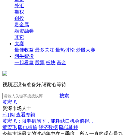
外汇
期权
创投
贵金属
融资融券
其它
大赛
最佳收益
最多关注
最热讨论
炒股大赛
阿牛智投
一起看盘
股票
板块
基金
视频还没有准备好,请耐心等待
搜索
黄宏飞
资深市场人士
+订阅
查看专辑
黄宏飞：限电措施下，能耗缺口机会值得...
黄宏飞
限电措施
经济数据
降低能耗
今年市场最大的波动集中在三季度，所以一直的观点是九