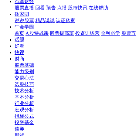
点掌财经
股票直播
回看
预告
点播
股市快讯
在线帮助
砖家团
说说股票
精品说说
认证砖家
牛金学园
首页
A股特战课
股票提高班
投资训练营
金融必学
股票五
话题
好看
快评
财商
股票基础
能力级别
交易心法
选股技巧
技术分析
基本分析
行业分析
宏观分析
指标公式
投资基金
债券
期货