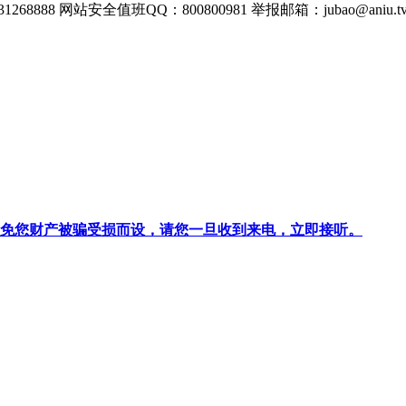
268888
网站安全值班QQ：800800981
举报邮箱：
jubao@aniu.t
针对避免您财产被骗受损而设，请您一旦收到来电，立即接听。