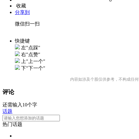
收藏
分享到
微信扫一扫
快捷键
左"点踩"
右"点赞"
上"上一个"
下"下一个"
内容如涉及个股仅供参考，不构成任何
评论
还需输入10个字
话题
热门话题