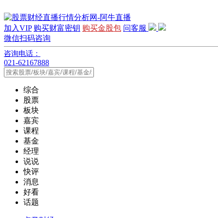
加入VIP
购买财富密钥
购买金股包
问客服
微信扫码咨询
咨询电话：
021-62167888
综合
股票
板块
嘉宾
课程
基金
经理
说说
快评
消息
好看
话题