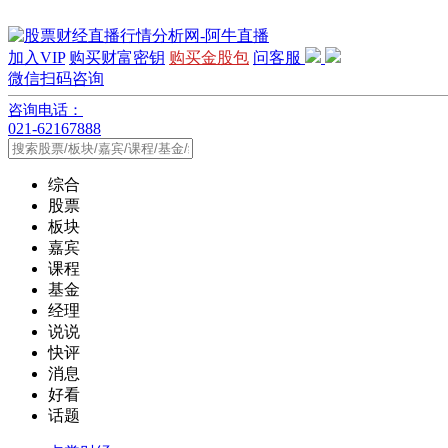
加入VIP
购买财富密钥
购买金股包
问客服
微信扫码咨询
咨询电话：
021-62167888
综合
股票
板块
嘉宾
课程
基金
经理
说说
快评
消息
好看
话题