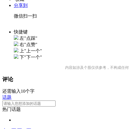
分享到
微信扫一扫
快捷键
左"点踩"
右"点赞"
上"上一个"
下"下一个"
内容如涉及个股仅供参考，不构成任何
评论
还需输入10个字
话题
热门话题