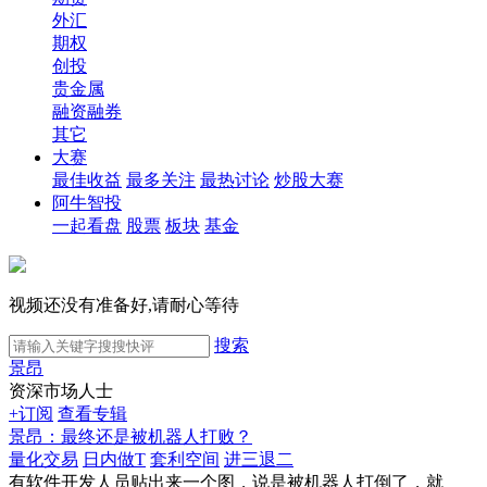
外汇
期权
创投
贵金属
融资融券
其它
大赛
最佳收益
最多关注
最热讨论
炒股大赛
阿牛智投
一起看盘
股票
板块
基金
视频还没有准备好,请耐心等待
搜索
景昂
资深市场人士
+订阅
查看专辑
景昂：最终还是被机器人打败？
量化交易
日内做T
套利空间
进三退二
有软件开发人员贴出来一个图，说是被机器人打倒了，就