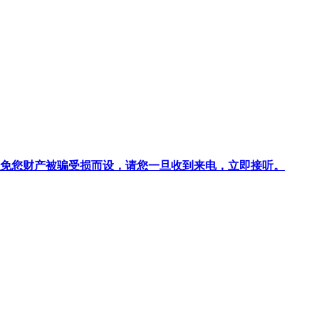
针对避免您财产被骗受损而设，请您一旦收到来电，立即接听。