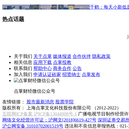
千鹤：每天小新低
热点话题
关于我们
关于点掌
媒体报道
合作伙伴
隐私政策
相关信息
应用下载
点掌投教
联系我们
帮助中心
商务合作
公告
加入我们
申请认证砖家
招贤纳士
点掌发布
点掌财经微信公众号
友情链接：
股市最新消息
股票学院
版权所有：
上海点掌文化科技股份有限公司 （2012-2022）
互联网ICP备案 沪ICP备13044908号-1
广播电视节目制作经营许可
网络文化经营许可证：沪网文[2018]6619-427号
深圳证券交易
沪公网安备 31010702001519号
违法和不良信息举报热线：021-31