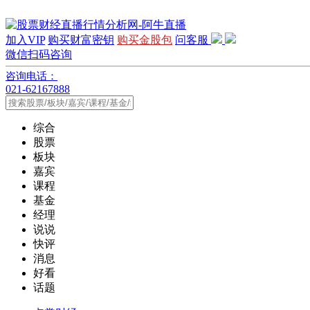
加入VIP
购买财富密钥
购买金股包
问客服
微信扫码咨询
咨询电话：
021-62167888
综合
股票
板块
嘉宾
课程
基金
经理
说说
快评
消息
好看
话题