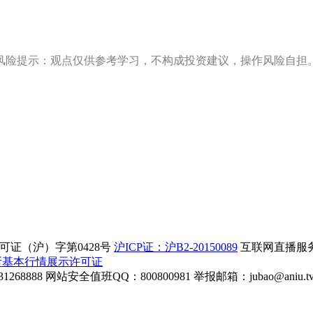
风险提示：观点仅供参考学习，不构成投资建议，操作风险自担
证（沪）字第0428号
沪ICP证：沪B2-20150089
互联网直播服务企
所基本行情展示许可证
268888
网站安全值班QQ：800800981
举报邮箱：
jubao@aniu.t