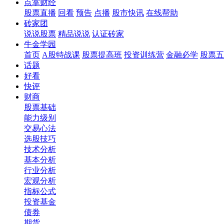
点掌财经
股票直播
回看
预告
点播
股市快讯
在线帮助
砖家团
说说股票
精品说说
认证砖家
牛金学园
首页
A股特战课
股票提高班
投资训练营
金融必学
股票五
话题
好看
快评
财商
股票基础
能力级别
交易心法
选股技巧
技术分析
基本分析
行业分析
宏观分析
指标公式
投资基金
债券
期货