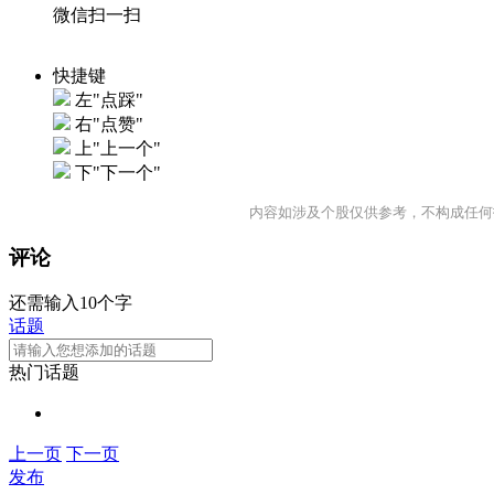
微信扫一扫
快捷键
左"点踩"
右"点赞"
上"上一个"
下"下一个"
内容如涉及个股仅供参考，不构成任何
评论
还需输入10个字
话题
热门话题
上一页
下一页
发布