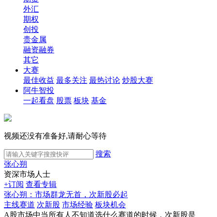
外汇
期权
创投
贵金属
融资融券
其它
大赛
最佳收益
最多关注
最热讨论
炒股大赛
阿牛智投
一起看盘
股票
板块
基金
视频还没有准备好,请耐心等待
搜索
张心朔
资深市场人士
+订阅
查看专辑
张心朔：市场群龙无首，次新股必起
主线赛道
次新股
市场经验
板块机会
A股市场中当所有人不知道选什么赛道的时候，次新股是