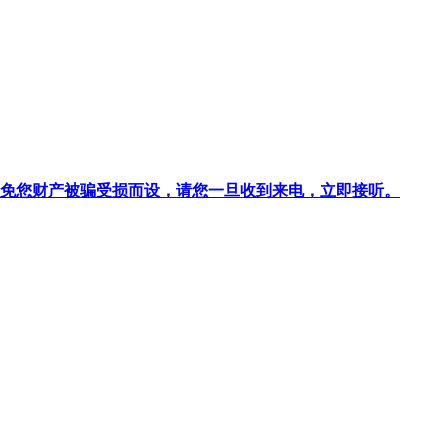
针对避免您财产被骗受损而设，请您一旦收到来电，立即接听。