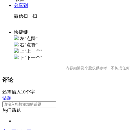
分享到
微信扫一扫
快捷键
左"点踩"
右"点赞"
上"上一个"
下"下一个"
内容如涉及个股仅供参考，不构成任何
评论
还需输入10个字
话题
热门话题