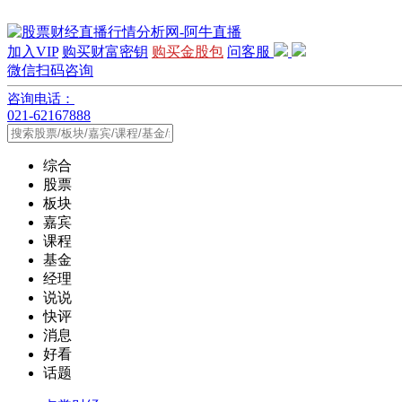
加入VIP
购买财富密钥
购买金股包
问客服
微信扫码咨询
咨询电话：
021-62167888
综合
股票
板块
嘉宾
课程
基金
经理
说说
快评
消息
好看
话题