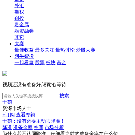
外汇
期权
创投
贵金属
融资融券
其它
大赛
最佳收益
最多关注
最热讨论
炒股大赛
阿牛智投
一起看盘
股票
板块
基金
视频还没有准备好,请耐心等待
搜索
千鹤
资深市场人士
+订阅
查看专辑
千鹤：没有必要主动去降准！
降准
准备金率
空间
市场分析
为什么我不认同降准，仔细看之前的准备金率在什么位