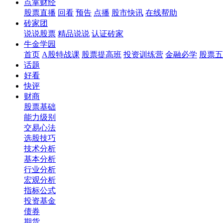
点掌财经
股票直播
回看
预告
点播
股市快讯
在线帮助
砖家团
说说股票
精品说说
认证砖家
牛金学园
首页
A股特战课
股票提高班
投资训练营
金融必学
股票五
话题
好看
快评
财商
股票基础
能力级别
交易心法
选股技巧
技术分析
基本分析
行业分析
宏观分析
指标公式
投资基金
债券
期货