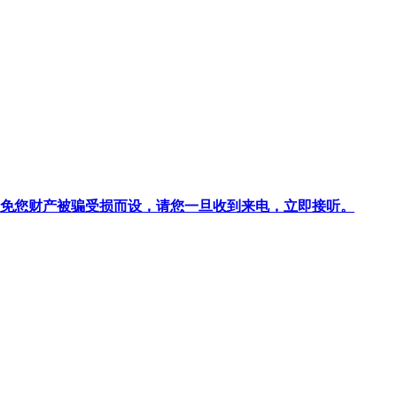
针对避免您财产被骗受损而设，请您一旦收到来电，立即接听。