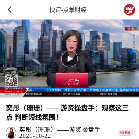
快评-点掌财经
奕彤（珊珊）——游资操盘手：观察这三
点 判断短线氛围！
奕彤（珊珊）——游资操盘手
2021-10-22