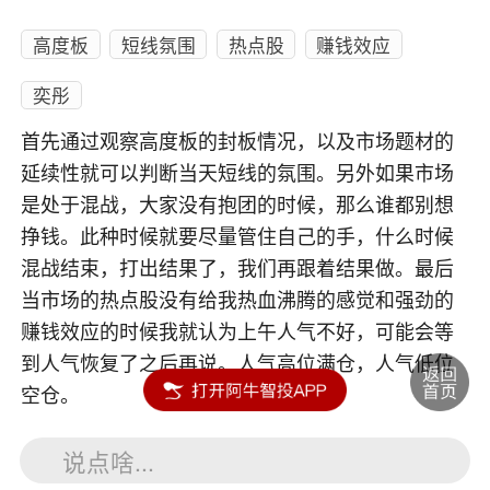
高度板
短线氛围
热点股
赚钱效应
奕彤
首先通过观察高度板的封板情况，以及市场题材的
延续性就可以判断当天短线的氛围。另外如果市场
是处于混战，大家没有抱团的时候，那么谁都别想
挣钱。此种时候就要尽量管住自己的手，什么时候
混战结束，打出结果了，我们再跟着结果做。最后
当市场的热点股没有给我热血沸腾的感觉和强劲的
赚钱效应的时候我就认为上午人气不好，可能会等
到人气恢复了之后再说。人气高位满仓，人气低位
空仓。
说点啥...
内容如涉及个股仅供参考，不构成任何投资建议！投资风险自负。
投资有风险，入市须谨慎。