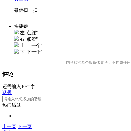
微信扫一扫
快捷键
左"点踩"
右"点赞"
上"上一个"
下"下一个"
内容如涉及个股仅供参考，不构成任何
评论
还需输入10个字
话题
热门话题
上一页
下一页