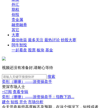
外汇
期权
创投
贵金属
融资融券
其它
大赛
最佳收益
最多关注
最热讨论
炒股大赛
阿牛智投
一起看盘
股票
板块
基金
视频还没有准备好,请耐心等待
搜索
奕彤（珊珊）——游资操盘手
资深市场人士
+订阅
查看专辑
奕彤（珊珊）——游资操盘手：指数下跌...
建仓
短线
开仓
市场分析
今天开盘有些高度板不及预期，在这个情况下，短线或者