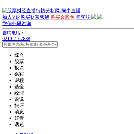
加入VIP
购买财富密钥
购买金股包
问客服
微信扫码咨询
咨询电话：
021-62167888
综合
股票
板块
嘉宾
课程
基金
经理
说说
快评
消息
好看
话题