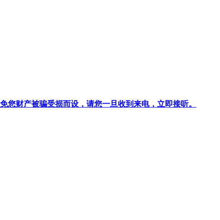
针对避免您财产被骗受损而设，请您一旦收到来电，立即接听。