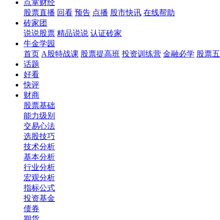
点掌财经
股票直播
回看
预告
点播
股市快讯
在线帮助
砖家团
说说股票
精品说说
认证砖家
牛金学园
首页
A股特战课
股票提高班
投资训练营
金融必学
股票五
话题
好看
快评
财商
股票基础
能力级别
交易心法
选股技巧
技术分析
基本分析
行业分析
宏观分析
指标公式
投资基金
债券
期货