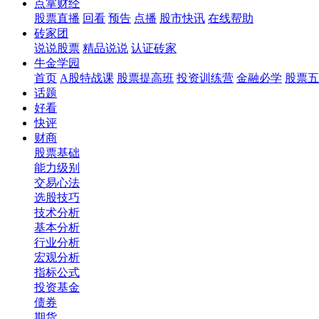
点掌财经
股票直播
回看
预告
点播
股市快讯
在线帮助
砖家团
说说股票
精品说说
认证砖家
牛金学园
首页
A股特战课
股票提高班
投资训练营
金融必学
股票五
话题
好看
快评
财商
股票基础
能力级别
交易心法
选股技巧
技术分析
基本分析
行业分析
宏观分析
指标公式
投资基金
债券
期货