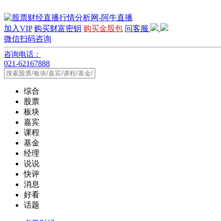
加入VIP
购买财富密钥
购买金股包
问客服
微信扫码咨询
咨询电话：
021-62167888
综合
股票
板块
嘉宾
课程
基金
经理
说说
快评
消息
好看
话题