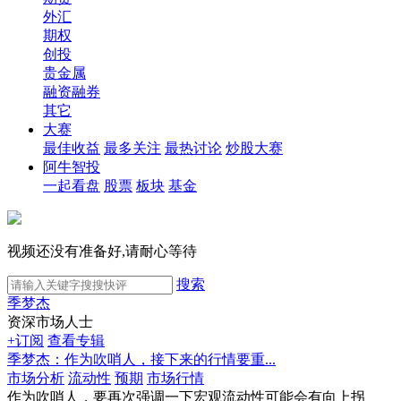
外汇
期权
创投
贵金属
融资融券
其它
大赛
最佳收益
最多关注
最热讨论
炒股大赛
阿牛智投
一起看盘
股票
板块
基金
视频还没有准备好,请耐心等待
搜索
季梦杰
资深市场人士
+订阅
查看专辑
季梦杰：作为吹哨人，接下来的行情要重...
市场分析
流动性
预期
市场行情
作为吹哨人，要再次强调一下宏观流动性可能会有向上拐