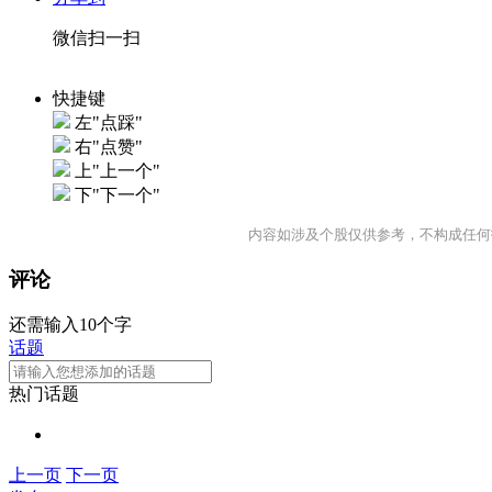
微信扫一扫
快捷键
左"点踩"
右"点赞"
上"上一个"
下"下一个"
内容如涉及个股仅供参考，不构成任何
评论
还需输入10个字
话题
热门话题
上一页
下一页