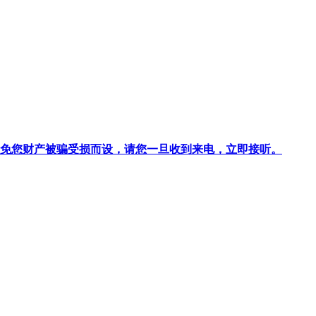
针对避免您财产被骗受损而设，请您一旦收到来电，立即接听。