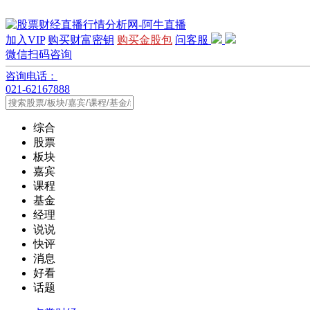
加入VIP
购买财富密钥
购买金股包
问客服
微信扫码咨询
咨询电话：
021-62167888
综合
股票
板块
嘉宾
课程
基金
经理
说说
快评
消息
好看
话题