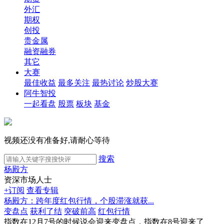
外汇
期权
创投
贵金属
融资融券
其它
大赛
最佳收益
最多关注
最热讨论
炒股大赛
阿牛智投
一起看盘
股票
板块
基金
视频还没有准备好,请耐心等待
搜索
杨殿方
资深市场人士
+订阅
查看专辑
杨殿方：跨年度红包行情，个股滞涨就获...
变盘点
获利了结
突破前高
红包行情
指数在12月7号的时候说会迎来变盘点，指数在8号迎来了