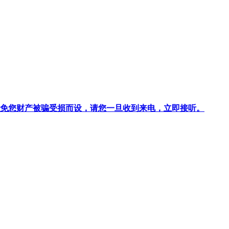
针对避免您财产被骗受损而设，请您一旦收到来电，立即接听。