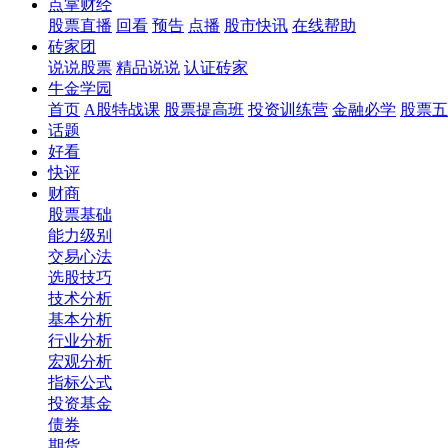
点掌财经
股票直播
回看
预告
点播
股市快讯
在线帮助
砖家团
说说股票
精品说说
认证砖家
牛金学园
首页
A股特战课
股票提高班
投资训练营
金融必学
股票五
话题
好看
快评
财商
股票基础
能力级别
交易心法
选股技巧
技术分析
基本分析
行业分析
宏观分析
指标公式
投资基金
债券
期货