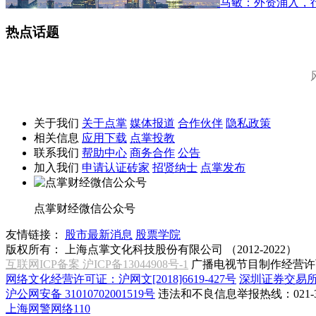
马敏：外资涌入，
热点话题
关于我们
关于点掌
媒体报道
合作伙伴
隐私政策
相关信息
应用下载
点掌投教
联系我们
帮助中心
商务合作
公告
加入我们
申请认证砖家
招贤纳士
点掌发布
点掌财经微信公众号
友情链接：
股市最新消息
股票学院
版权所有：
上海点掌文化科技股份有限公司 （2012-2022）
互联网ICP备案 沪ICP备13044908号-1
广播电视节目制作经营许可
网络文化经营许可证：沪网文[2018]6619-427号
深圳证券交易
沪公网安备 31010702001519号
违法和不良信息举报热线：021-31
上海网警网络110