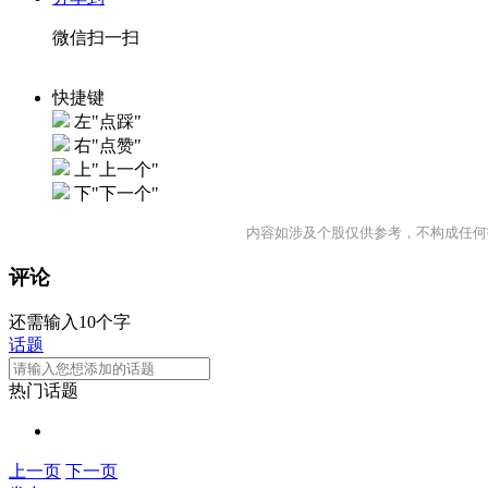
微信扫一扫
快捷键
左"点踩"
右"点赞"
上"上一个"
下"下一个"
内容如涉及个股仅供参考，不构成任何
评论
还需输入10个字
话题
热门话题
上一页
下一页