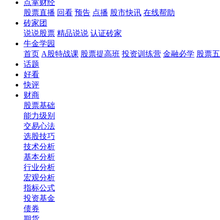
点掌财经
股票直播
回看
预告
点播
股市快讯
在线帮助
砖家团
说说股票
精品说说
认证砖家
牛金学园
首页
A股特战课
股票提高班
投资训练营
金融必学
股票五
话题
好看
快评
财商
股票基础
能力级别
交易心法
选股技巧
技术分析
基本分析
行业分析
宏观分析
指标公式
投资基金
债券
期货