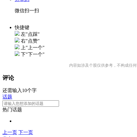
微信扫一扫
快捷键
左"点踩"
右"点赞"
上"上一个"
下"下一个"
内容如涉及个股仅供参考，不构成任何
评论
还需输入10个字
话题
热门话题
上一页
下一页