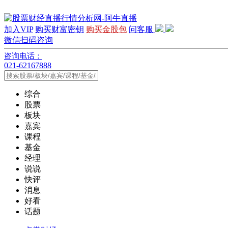
加入VIP
购买财富密钥
购买金股包
问客服
微信扫码咨询
咨询电话：
021-62167888
综合
股票
板块
嘉宾
课程
基金
经理
说说
快评
消息
好看
话题