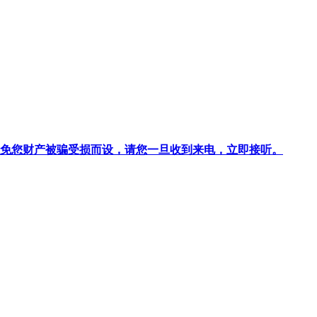
针对避免您财产被骗受损而设，请您一旦收到来电，立即接听。