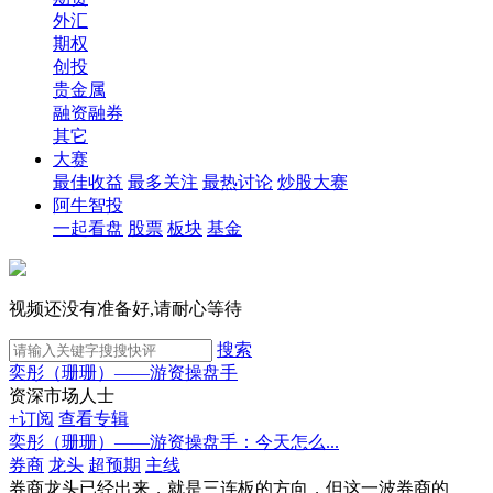
外汇
期权
创投
贵金属
融资融券
其它
大赛
最佳收益
最多关注
最热讨论
炒股大赛
阿牛智投
一起看盘
股票
板块
基金
视频还没有准备好,请耐心等待
搜索
奕彤（珊珊）——游资操盘手
资深市场人士
+订阅
查看专辑
奕彤（珊珊）——游资操盘手：今天怎么...
券商
龙头
超预期
主线
券商龙头已经出来，就是三连板的方向，但这一波券商的