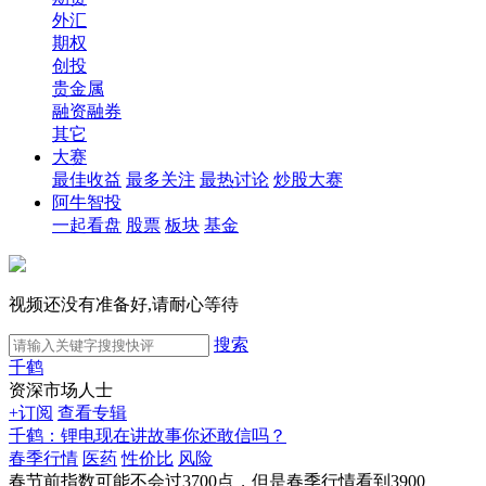
外汇
期权
创投
贵金属
融资融券
其它
大赛
最佳收益
最多关注
最热讨论
炒股大赛
阿牛智投
一起看盘
股票
板块
基金
视频还没有准备好,请耐心等待
搜索
千鹤
资深市场人士
+订阅
查看专辑
千鹤：锂电现在讲故事你还敢信吗？
春季行情
医药
性价比
风险
春节前指数可能不会过3700点，但是春季行情看到3900