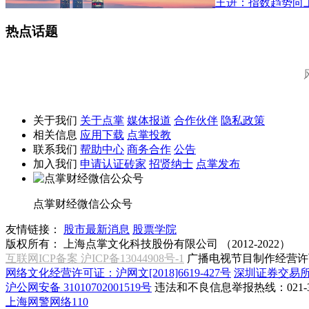
王进：指数趋势向
热点话题
关于我们
关于点掌
媒体报道
合作伙伴
隐私政策
相关信息
应用下载
点掌投教
联系我们
帮助中心
商务合作
公告
加入我们
申请认证砖家
招贤纳士
点掌发布
点掌财经微信公众号
友情链接：
股市最新消息
股票学院
版权所有：
上海点掌文化科技股份有限公司 （2012-2022）
互联网ICP备案 沪ICP备13044908号-1
广播电视节目制作经营许可
网络文化经营许可证：沪网文[2018]6619-427号
深圳证券交易
沪公网安备 31010702001519号
违法和不良信息举报热线：021-31
上海网警网络110