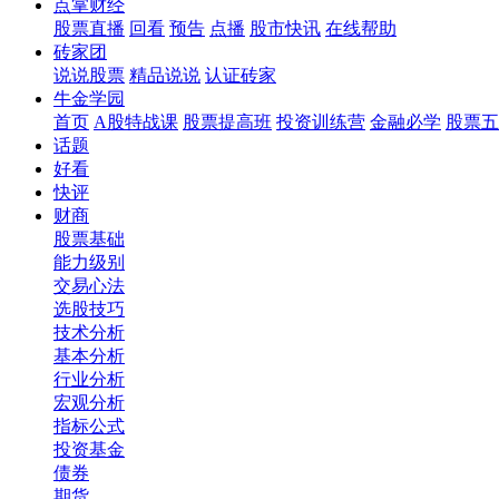
点掌财经
股票直播
回看
预告
点播
股市快讯
在线帮助
砖家团
说说股票
精品说说
认证砖家
牛金学园
首页
A股特战课
股票提高班
投资训练营
金融必学
股票五
话题
好看
快评
财商
股票基础
能力级别
交易心法
选股技巧
技术分析
基本分析
行业分析
宏观分析
指标公式
投资基金
债券
期货