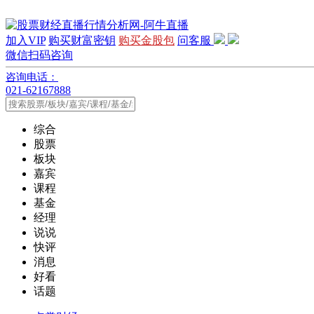
加入VIP
购买财富密钥
购买金股包
问客服
微信扫码咨询
咨询电话：
021-62167888
综合
股票
板块
嘉宾
课程
基金
经理
说说
快评
消息
好看
话题