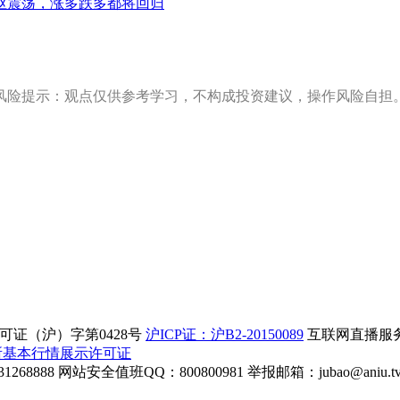
枢震荡，涨多跌多都将回归
风险提示：观点仅供参考学习，不构成投资建议，操作风险自担
证（沪）字第0428号
沪ICP证：沪B2-20150089
互联网直播服务企
所基本行情展示许可证
268888
网站安全值班QQ：800800981
举报邮箱：
jubao@aniu.t