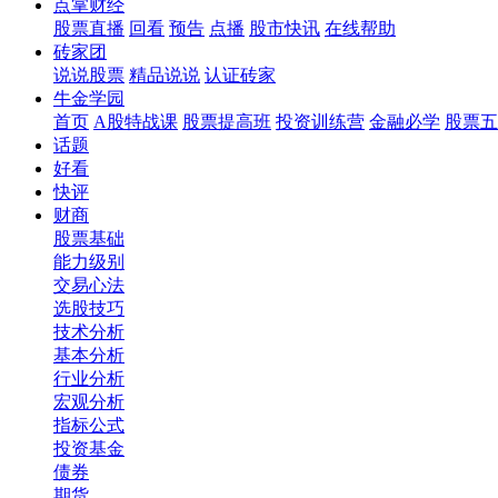
点掌财经
股票直播
回看
预告
点播
股市快讯
在线帮助
砖家团
说说股票
精品说说
认证砖家
牛金学园
首页
A股特战课
股票提高班
投资训练营
金融必学
股票五
话题
好看
快评
财商
股票基础
能力级别
交易心法
选股技巧
技术分析
基本分析
行业分析
宏观分析
指标公式
投资基金
债券
期货