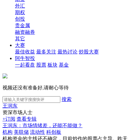
外汇
期权
创投
贵金属
融资融券
其它
大赛
最佳收益
最多关注
最热讨论
炒股大赛
阿牛智投
一起看盘
股票
板块
基金
视频还没有准备好,请耐心等待
搜索
王润东
资深市场人士
+订阅
查看专辑
王润东：市场情绪差，还能不能做？
机构
美联储
流动性
科创板
机构资金的主线还不确定，目前炒作的股票占主导。昨天