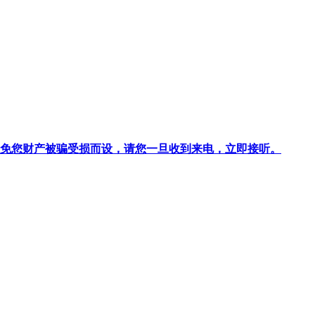
针对避免您财产被骗受损而设，请您一旦收到来电，立即接听。