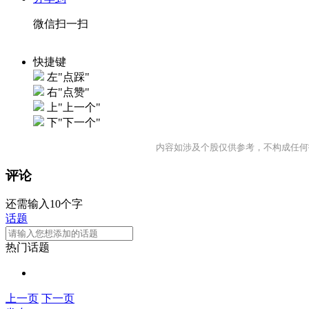
微信扫一扫
快捷键
左"点踩"
右"点赞"
上"上一个"
下"下一个"
内容如涉及个股仅供参考，不构成任何
评论
还需输入10个字
话题
热门话题
上一页
下一页