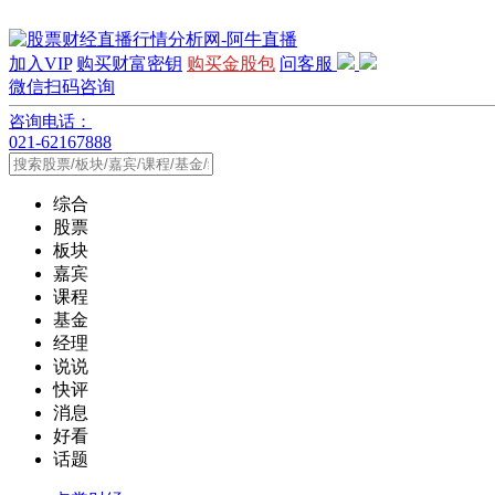
加入VIP
购买财富密钥
购买金股包
问客服
微信扫码咨询
咨询电话：
021-62167888
综合
股票
板块
嘉宾
课程
基金
经理
说说
快评
消息
好看
话题