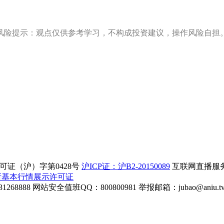
风险提示：观点仅供参考学习，不构成投资建议，操作风险自担
证（沪）字第0428号
沪ICP证：沪B2-20150089
互联网直播服务企
所基本行情展示许可证
268888
网站安全值班QQ：800800981
举报邮箱：
jubao@aniu.t