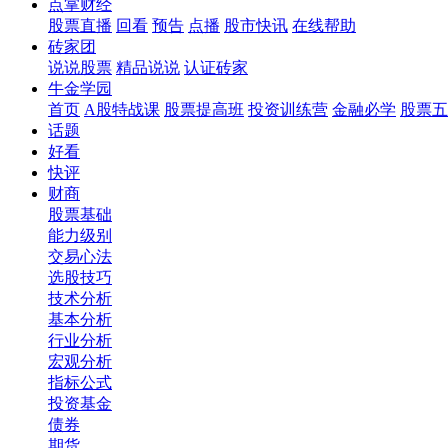
点掌财经
股票直播
回看
预告
点播
股市快讯
在线帮助
砖家团
说说股票
精品说说
认证砖家
牛金学园
首页
A股特战课
股票提高班
投资训练营
金融必学
股票五
话题
好看
快评
财商
股票基础
能力级别
交易心法
选股技巧
技术分析
基本分析
行业分析
宏观分析
指标公式
投资基金
债券
期货