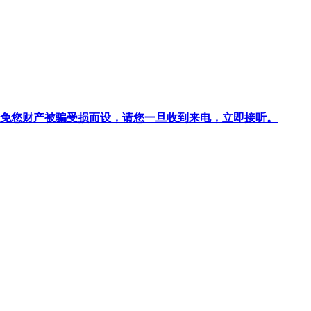
针对避免您财产被骗受损而设，请您一旦收到来电，立即接听。