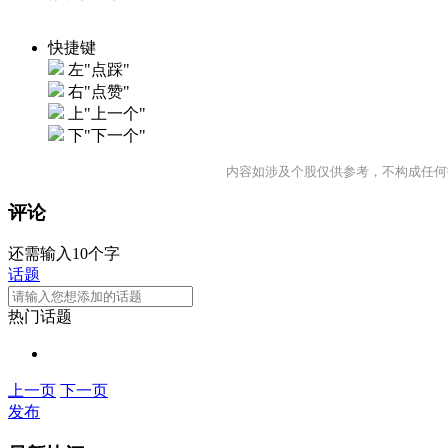
快捷键
左"点踩"
右"点赞"
上"上一个"
下"下一个"
内容如涉及个股仅供参考，不构成任何
评论
还需输入10个字
话题
热门话题
上一页
下一页
发布