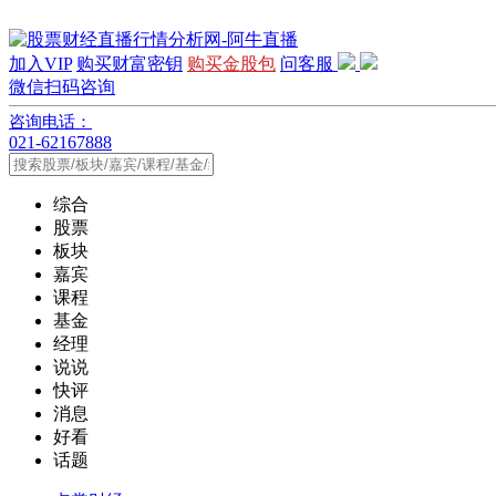
加入VIP
购买财富密钥
购买金股包
问客服
微信扫码咨询
咨询电话：
021-62167888
综合
股票
板块
嘉宾
课程
基金
经理
说说
快评
消息
好看
话题