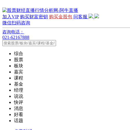
加入VIP
购买财富密钥
购买金股包
问客服
微信扫码咨询
咨询电话：
021-62167888
综合
股票
板块
嘉宾
课程
基金
经理
说说
快评
消息
好看
话题