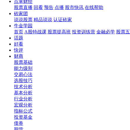
点掌财经
股票直播
回看
预告
点播
股市快讯
在线帮助
砖家团
说说股票
精品说说
认证砖家
牛金学园
首页
A股特战课
股票提高班
投资训练营
金融必学
股票五
话题
好看
快评
财商
股票基础
能力级别
交易心法
选股技巧
技术分析
基本分析
行业分析
宏观分析
指标公式
投资基金
债券
期货