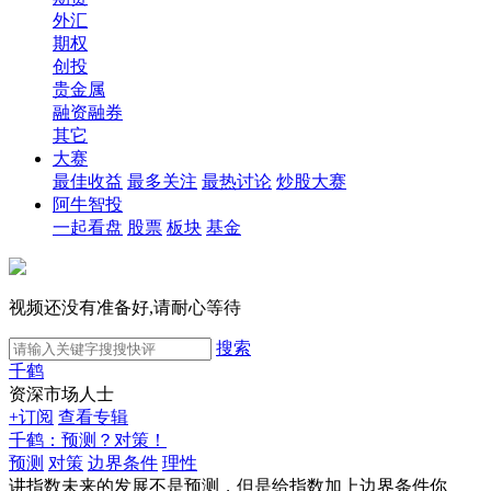
外汇
期权
创投
贵金属
融资融券
其它
大赛
最佳收益
最多关注
最热讨论
炒股大赛
阿牛智投
一起看盘
股票
板块
基金
视频还没有准备好,请耐心等待
搜索
千鹤
资深市场人士
+订阅
查看专辑
千鹤：预测？对策！
预测
对策
边界条件
理性
讲指数未来的发展不是预测，但是给指数加上边界条件你