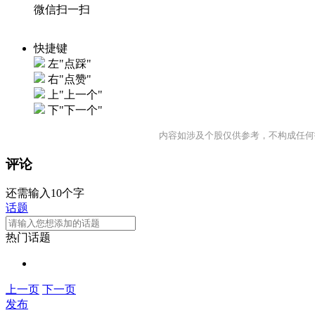
微信扫一扫
快捷键
左"点踩"
右"点赞"
上"上一个"
下"下一个"
内容如涉及个股仅供参考，不构成任何
评论
还需输入10个字
话题
热门话题
上一页
下一页
发布