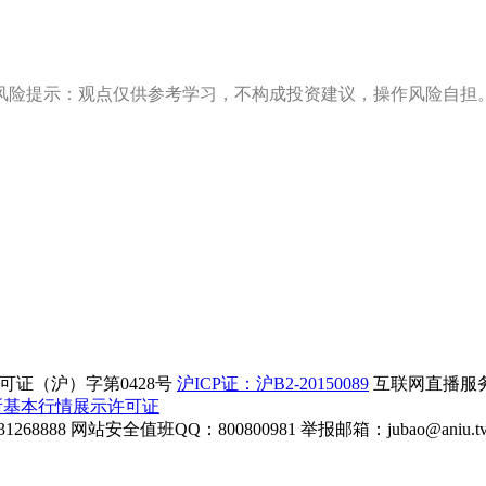
风险提示：观点仅供参考学习，不构成投资建议，操作风险自担
证（沪）字第0428号
沪ICP证：沪B2-20150089
互联网直播服务企
所基本行情展示许可证
268888
网站安全值班QQ：800800981
举报邮箱：
jubao@aniu.t