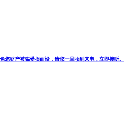
针对避免您财产被骗受损而设，请您一旦收到来电，立即接听。