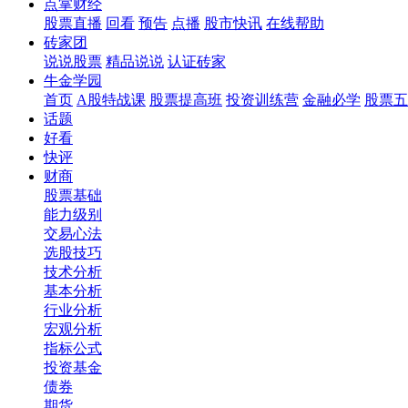
点掌财经
股票直播
回看
预告
点播
股市快讯
在线帮助
砖家团
说说股票
精品说说
认证砖家
牛金学园
首页
A股特战课
股票提高班
投资训练营
金融必学
股票五
话题
好看
快评
财商
股票基础
能力级别
交易心法
选股技巧
技术分析
基本分析
行业分析
宏观分析
指标公式
投资基金
债券
期货