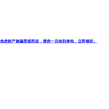
针对避免您财产被骗受损而设，请您一旦收到来电，立即接听。