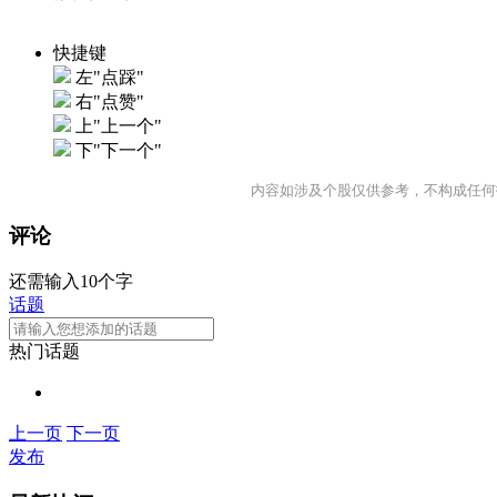
快捷键
左"点踩"
右"点赞"
上"上一个"
下"下一个"
内容如涉及个股仅供参考，不构成任何
评论
还需输入10个字
话题
热门话题
上一页
下一页
发布