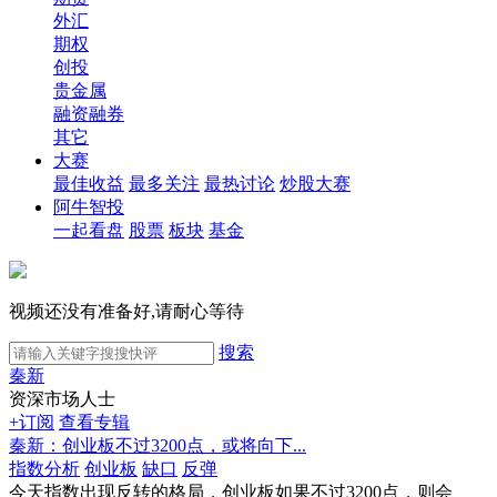
外汇
期权
创投
贵金属
融资融券
其它
大赛
最佳收益
最多关注
最热讨论
炒股大赛
阿牛智投
一起看盘
股票
板块
基金
视频还没有准备好,请耐心等待
搜索
秦新
资深市场人士
+订阅
查看专辑
秦新：创业板不过3200点，或将向下...
指数分析
创业板
缺口
反弹
今天指数出现反转的格局，创业板如果不过3200点，则会