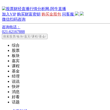
加入VIP
购买财富密钥
购买金股包
问客服
微信扫码咨询
咨询电话：
021-62167888
综合
股票
板块
嘉宾
课程
基金
经理
说说
快评
消息
好看
话题