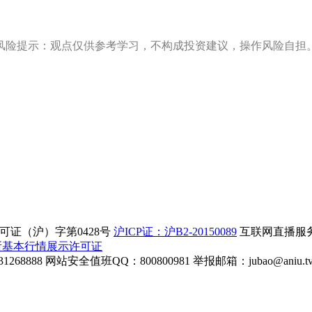
风险提示：观点仅供参考学习，不构成投资建议，操作风险自担
证（沪）字第0428号
沪ICP证：沪B2-20150089
互联网直播服务企
所基本行情展示许可证
268888
网站安全值班QQ：800800981
举报邮箱：
jubao@aniu.t