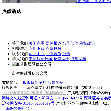
朱振华：细挖海上
热点话题
关于我们
关于点掌
媒体报道
合作伙伴
隐私政策
相关信息
应用下载
点掌投教
联系我们
帮助中心
商务合作
公告
加入我们
申请认证砖家
招贤纳士
点掌发布
点掌财经微信公众号
友情链接：
股市最新消息
股票学院
版权所有：
上海点掌文化科技股份有限公司 （2012-2022）
互联网ICP备案 沪ICP备13044908号-1
广播电视节目制作经营许可
网络文化经营许可证：沪网文[2018]6619-427号
深圳证券交易
沪公网安备 31010702001519号
违法和不良信息举报热线：021-31
上海网警网络110