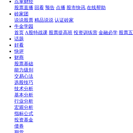
点掌财经
股票直播
回看
预告
点播
股市快讯
在线帮助
砖家团
说说股票
精品说说
认证砖家
牛金学园
首页
A股特战课
股票提高班
投资训练营
金融必学
股票五
话题
好看
快评
财商
股票基础
能力级别
交易心法
选股技巧
技术分析
基本分析
行业分析
宏观分析
指标公式
投资基金
债券
期货