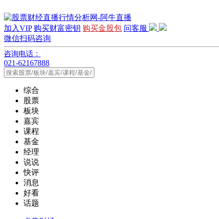
加入VIP
购买财富密钥
购买金股包
问客服
微信扫码咨询
咨询电话：
021-62167888
综合
股票
板块
嘉宾
课程
基金
经理
说说
快评
消息
好看
话题