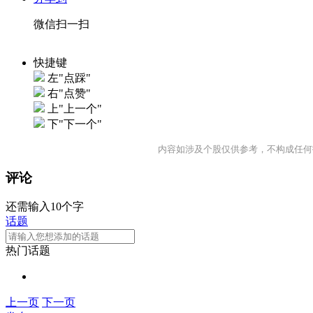
微信扫一扫
快捷键
左"点踩"
右"点赞"
上"上一个"
下"下一个"
内容如涉及个股仅供参考，不构成任何
评论
还需输入10个字
话题
热门话题
上一页
下一页