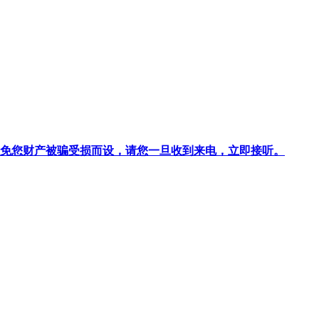
针对避免您财产被骗受损而设，请您一旦收到来电，立即接听。