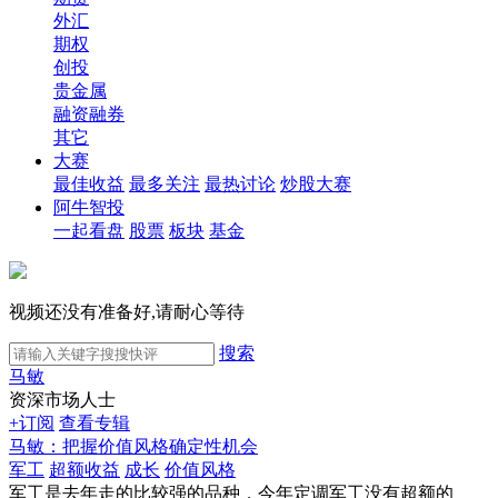
外汇
期权
创投
贵金属
融资融券
其它
大赛
最佳收益
最多关注
最热讨论
炒股大赛
阿牛智投
一起看盘
股票
板块
基金
视频还没有准备好,请耐心等待
搜索
马敏
资深市场人士
+订阅
查看专辑
马敏：把握价值风格确定性机会
军工
超额收益
成长
价值风格
军工是去年走的比较强的品种，今年定调军工没有超额的