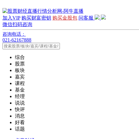
加入VIP
购买财富密钥
购买金股包
问客服
微信扫码咨询
咨询电话：
021-62167888
综合
股票
板块
嘉宾
课程
基金
经理
说说
快评
消息
好看
话题