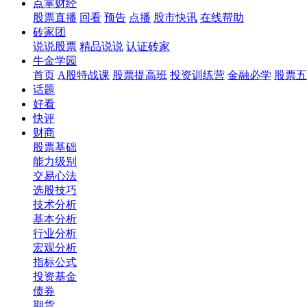
点掌财经
股票直播
回看
预告
点播
股市快讯
在线帮助
砖家团
说说股票
精品说说
认证砖家
牛金学园
首页
A股特战课
股票提高班
投资训练营
金融必学
股票五
话题
好看
快评
财商
股票基础
能力级别
交易心法
选股技巧
技术分析
基本分析
行业分析
宏观分析
指标公式
投资基金
债券
期货