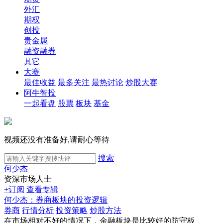
外汇
期权
创投
贵金属
融资融券
其它
大赛
最佳收益
最多关注
最热讨论
炒股大赛
阿牛智投
一起看盘
股票
板块
基金
视频还没有准备好,请耐心等待
搜索
何少杰
资深市场人士
+订阅
查看专辑
何少杰：券商板块的投资逻辑
券商
行情分析
投资策略
炒股方法
在市场相对不好的情况下，金融板块是比较好的防守板