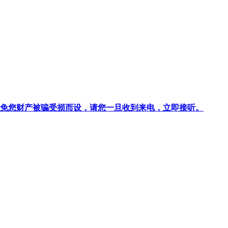
针对避免您财产被骗受损而设，请您一旦收到来电，立即接听。