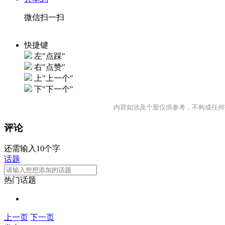
微信扫一扫
快捷键
左"点踩"
右"点赞"
上"上一个"
下"下一个"
内容如涉及个股仅供参考，不构成任何
评论
还需输入10个字
话题
热门话题
上一页
下一页