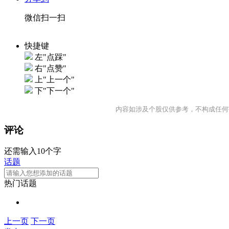
微信扫一扫
快捷键
左"点踩"
右"点赞"
上"上一个"
下"下一个"
内容如涉及个股仅供参考，不构成任何
评论
还需输入10个字
话题
热门话题
上一页
下一页