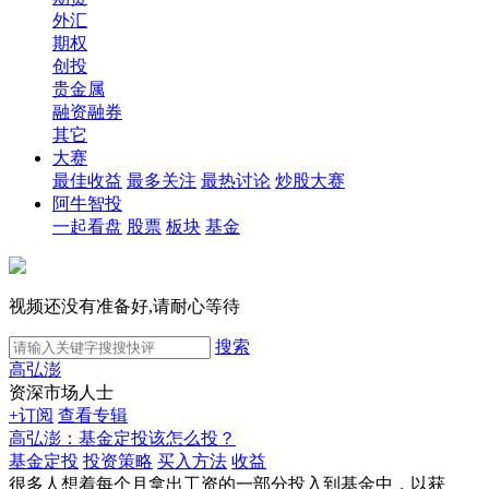
外汇
期权
创投
贵金属
融资融券
其它
大赛
最佳收益
最多关注
最热讨论
炒股大赛
阿牛智投
一起看盘
股票
板块
基金
视频还没有准备好,请耐心等待
搜索
高弘澎
资深市场人士
+订阅
查看专辑
高弘澎：基金定投该怎么投？
基金定投
投资策略
买入方法
收益
很多人想着每个月拿出工资的一部分投入到基金中，以获