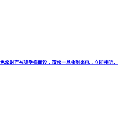
针对避免您财产被骗受损而设，请您一旦收到来电，立即接听。