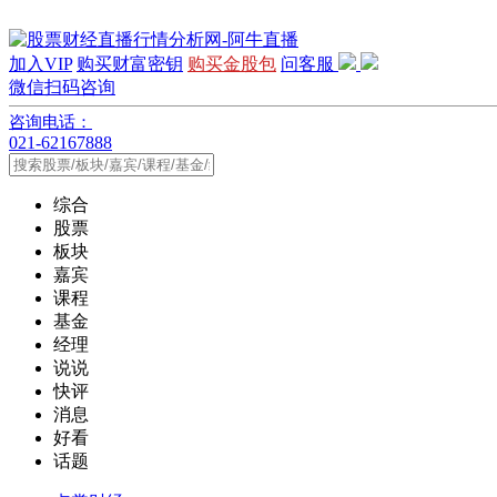
加入VIP
购买财富密钥
购买金股包
问客服
微信扫码咨询
咨询电话：
021-62167888
综合
股票
板块
嘉宾
课程
基金
经理
说说
快评
消息
好看
话题