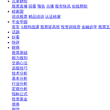
点掌财经
股票直播
回看
预告
点播
股市快讯
在线帮助
砖家团
说说股票
精品说说
认证砖家
牛金学园
首页
A股特战课
股票提高班
投资训练营
金融必学
股票五
话题
好看
快评
财商
股票基础
能力级别
交易心法
选股技巧
技术分析
基本分析
行业分析
宏观分析
指标公式
投资基金
债券
期货