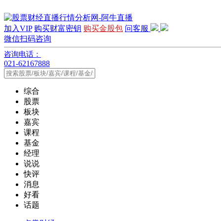
加入VIP
购买财富密钥
购买金股包
问客服
微信扫码咨询
咨询电话：
021-62167888
综合
股票
板块
嘉宾
课程
基金
经理
说说
快评
消息
好看
话题