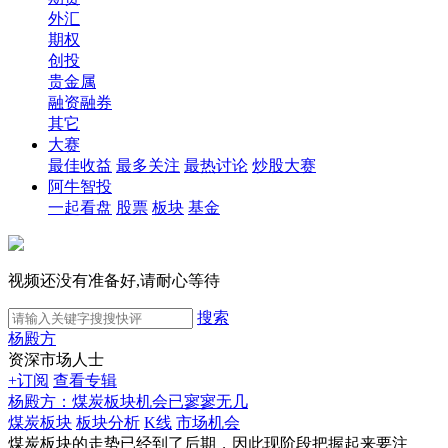
外汇
期权
创投
贵金属
融资融券
其它
大赛
最佳收益
最多关注
最热讨论
炒股大赛
阿牛智投
一起看盘
股票
板块
基金
视频还没有准备好,请耐心等待
搜索
杨殿方
资深市场人士
+订阅
查看专辑
杨殿方：煤炭板块机会已寥寥无几
煤炭板块
板块分析
K线
市场机会
煤炭板块的走势已经到了后期，因此现阶段把握起来要注