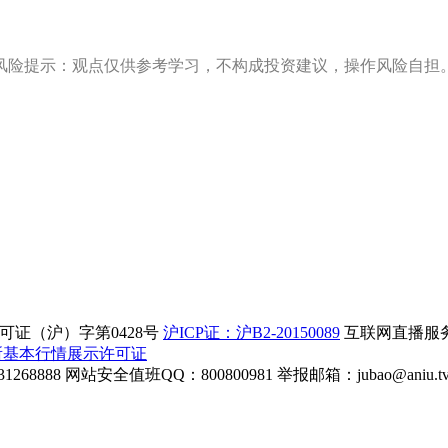
风险提示：观点仅供参考学习，不构成投资建议，操作风险自担
证（沪）字第0428号
沪ICP证：沪B2-20150089
互联网直播服务企
所基本行情展示许可证
268888
网站安全值班QQ：800800981
举报邮箱：
jubao@aniu.t