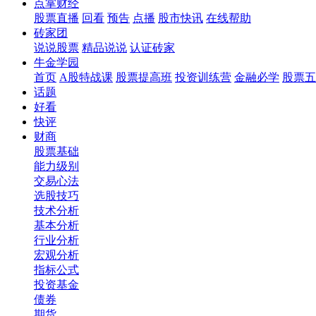
点掌财经
股票直播
回看
预告
点播
股市快讯
在线帮助
砖家团
说说股票
精品说说
认证砖家
牛金学园
首页
A股特战课
股票提高班
投资训练营
金融必学
股票五
话题
好看
快评
财商
股票基础
能力级别
交易心法
选股技巧
技术分析
基本分析
行业分析
宏观分析
指标公式
投资基金
债券
期货