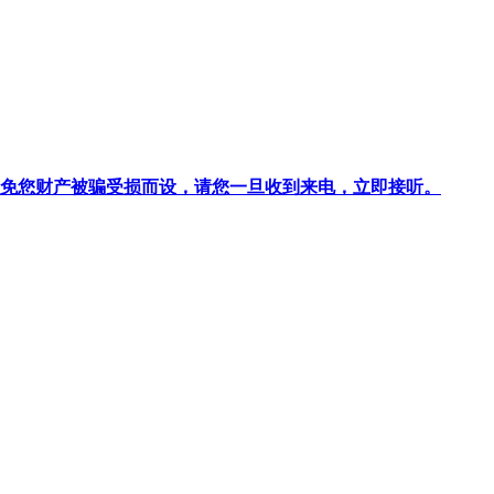
针对避免您财产被骗受损而设，请您一旦收到来电，立即接听。