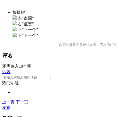
快捷键
左"点踩"
右"点赞"
上"上一个"
下"下一个"
内容如涉及个股仅供参考，不构成任何
评论
还需输入10个字
话题
热门话题
上一页
下一页
发布