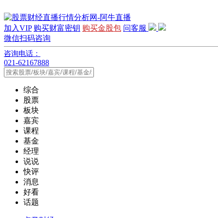
加入VIP
购买财富密钥
购买金股包
问客服
微信扫码咨询
咨询电话：
021-62167888
综合
股票
板块
嘉宾
课程
基金
经理
说说
快评
消息
好看
话题