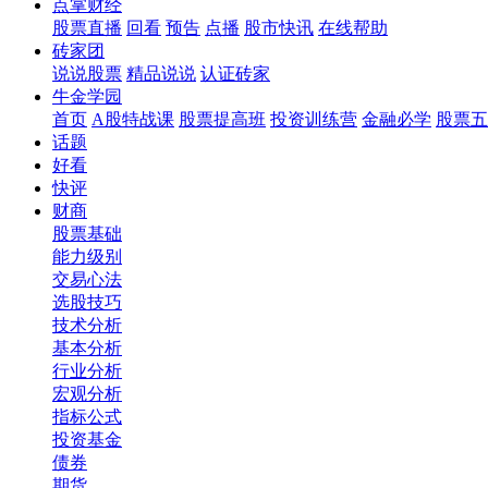
点掌财经
股票直播
回看
预告
点播
股市快讯
在线帮助
砖家团
说说股票
精品说说
认证砖家
牛金学园
首页
A股特战课
股票提高班
投资训练营
金融必学
股票五
话题
好看
快评
财商
股票基础
能力级别
交易心法
选股技巧
技术分析
基本分析
行业分析
宏观分析
指标公式
投资基金
债券
期货