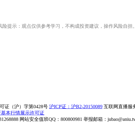
风险提示：观点仅供参考学习，不构成投资建议，操作风险自担
证（沪）字第0428号
沪ICP证：沪B2-20150089
互联网直播服务企
所基本行情展示许可证
268888
网站安全值班QQ：800800981
举报邮箱：
jubao@aniu.t