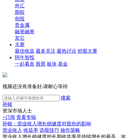
外汇
期权
创投
贵金属
融资融券
其它
大赛
最佳收益
最多关注
最热讨论
炒股大赛
阿牛智投
一起看盘
股票
板块
基金
视频还没有准备好,请耐心等待
搜索
孙铭
资深市场人士
+订阅
查看专辑
孙铭：营业收入增长稳健度对股价的影响
营业收入
收益率
选股技巧
操作策略
营业收入增长稳健度的长期收益率是持续增长的最高，波