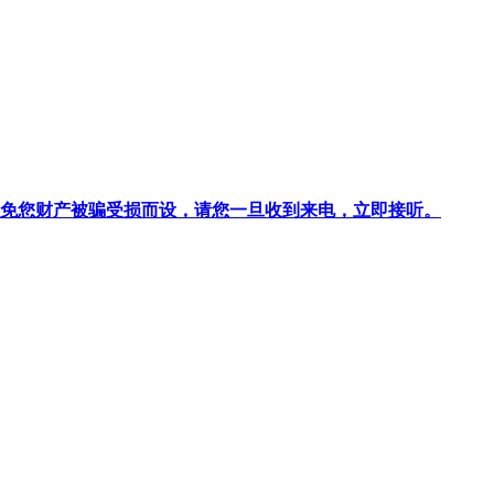
针对避免您财产被骗受损而设，请您一旦收到来电，立即接听。