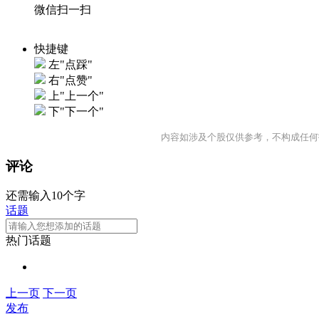
微信扫一扫
快捷键
左"点踩"
右"点赞"
上"上一个"
下"下一个"
内容如涉及个股仅供参考，不构成任何
评论
还需输入10个字
话题
热门话题
上一页
下一页
发布