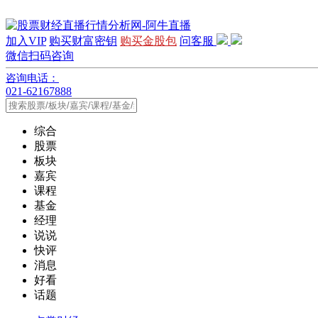
加入VIP
购买财富密钥
购买金股包
问客服
微信扫码咨询
咨询电话：
021-62167888
综合
股票
板块
嘉宾
课程
基金
经理
说说
快评
消息
好看
话题