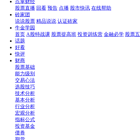
点掌财经
股票直播
回看
预告
点播
股市快讯
在线帮助
砖家团
说说股票
精品说说
认证砖家
牛金学园
首页
A股特战课
股票提高班
投资训练营
金融必学
股票五
话题
好看
快评
财商
股票基础
能力级别
交易心法
选股技巧
技术分析
基本分析
行业分析
宏观分析
指标公式
投资基金
债券
期货