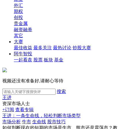
外汇
期权
创投
贵金属
融资融券
其它
大赛
最佳收益
最多关注
最热讨论
炒股大赛
阿牛智投
一起看盘
股票
板块
基金
视频还没有准备好,请耐心等待
搜索
王进
资深市场人士
+订阅
查看专辑
王进：一条生命线，轻松判断市场类型
市场分析
牛市
生命线
股市技巧
如何判断现在的短期的市场是牛市、熊市还是震荡市？教