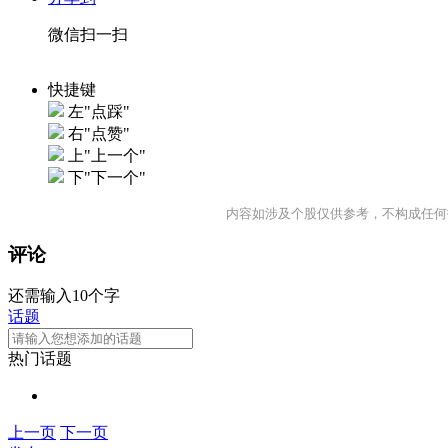
微信扫一扫
快捷键
左"点踩"
右"点赞"
上"上一个"
下"下一个"
内容如涉及个股仅供参考，不构成任何
评论
还需输入10个字
话题
热门话题
上一页
下一页