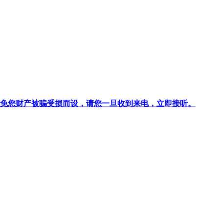
针对避免您财产被骗受损而设，请您一旦收到来电，立即接听。