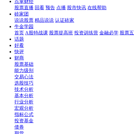
点掌财经
股票直播
回看
预告
点播
股市快讯
在线帮助
砖家团
说说股票
精品说说
认证砖家
牛金学园
首页
A股特战课
股票提高班
投资训练营
金融必学
股票五
话题
好看
快评
财商
股票基础
能力级别
交易心法
选股技巧
技术分析
基本分析
行业分析
宏观分析
指标公式
投资基金
债券
期货