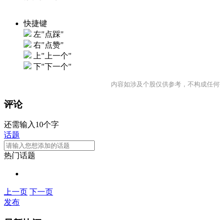
快捷键
左"点踩"
右"点赞"
上"上一个"
下"下一个"
内容如涉及个股仅供参考，不构成任何
评论
还需输入10个字
话题
热门话题
上一页
下一页
发布