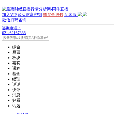
加入VIP
购买财富密钥
购买金股包
问客服
微信扫码咨询
咨询电话：
021-62167888
综合
股票
板块
嘉宾
课程
基金
经理
说说
快评
消息
好看
话题