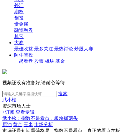
外汇
期权
创投
贵金属
融资融券
其它
大赛
最佳收益
最多关注
最热讨论
炒股大赛
阿牛智投
一起看盘
股票
板块
基金
视频还没有准备好,请耐心等待
搜索
武小松
资深市场人士
+订阅
查看专辑
武小松：指数不是看点，板块抓两头
原油
黄金
玉米
市场分析
市场还是短期震荡格局，指数不是看点，真正的看点在板