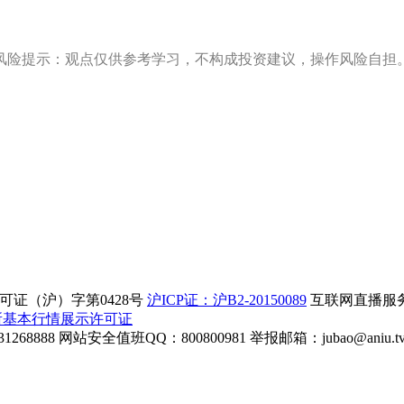
风险提示：观点仅供参考学习，不构成投资建议，操作风险自担
证（沪）字第0428号
沪ICP证：沪B2-20150089
互联网直播服务企
所基本行情展示许可证
268888
网站安全值班QQ：800800981
举报邮箱：
jubao@aniu.t