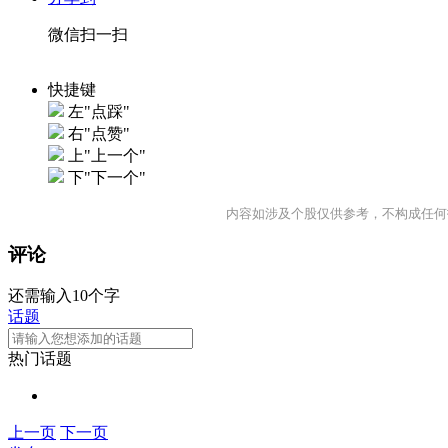
微信扫一扫
快捷键
左"点踩"
右"点赞"
上"上一个"
下"下一个"
内容如涉及个股仅供参考，不构成任何
评论
还需输入10个字
话题
热门话题
上一页
下一页