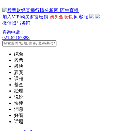
加入VIP
购买财富密钥
购买金股包
问客服
微信扫码咨询
咨询电话：
021-62167888
综合
股票
板块
嘉宾
课程
基金
经理
说说
快评
消息
好看
话题