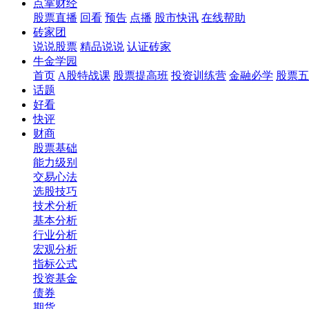
点掌财经
股票直播
回看
预告
点播
股市快讯
在线帮助
砖家团
说说股票
精品说说
认证砖家
牛金学园
首页
A股特战课
股票提高班
投资训练营
金融必学
股票五
话题
好看
快评
财商
股票基础
能力级别
交易心法
选股技巧
技术分析
基本分析
行业分析
宏观分析
指标公式
投资基金
债券
期货