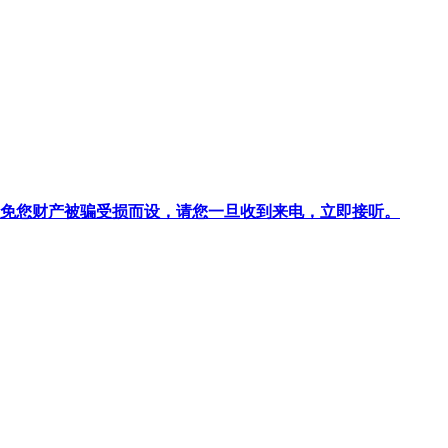
针对避免您财产被骗受损而设，请您一旦收到来电，立即接听。