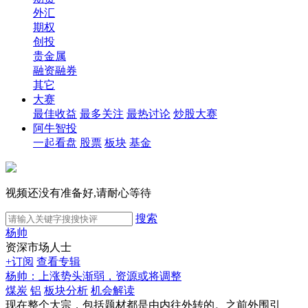
外汇
期权
创投
贵金属
融资融券
其它
大赛
最佳收益
最多关注
最热讨论
炒股大赛
阿牛智投
一起看盘
股票
板块
基金
视频还没有准备好,请耐心等待
搜索
杨帅
资深市场人士
+订阅
查看专辑
杨帅：上涨势头渐弱，资源或将调整
煤炭
铝
板块分析
机会解读
现在整个大宗，包括题材都是由内往外转的。之前外围引